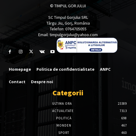
© TIMPUL GORJULUI
SC Timpul Gorjului SRL
Târgu Jiu, Gorj, România
Telefon: 0764705055
Email: timpulgorjului@yahoo.com
Homepage
Politica de confidentialitate
ANPC
Contact
Despre noi
Categorii
ULTIMA ORA
23389
ACTUALITATE
7313
POLITICĂ
698
MONDEN
467
SPORT
460