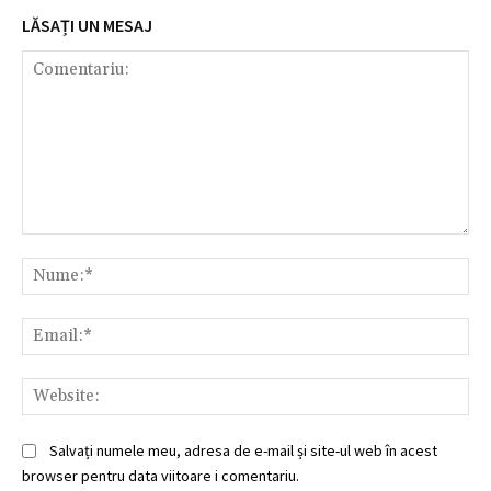
LĂSAȚI UN MESAJ
Comentariu:
Nu
Ema
Web
Salvați numele meu, adresa de e-mail și site-ul web în acest
browser pentru data viitoare i comentariu.