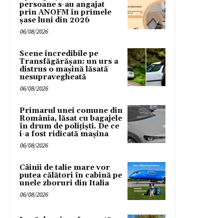
persoane s-au angajat
prin ANOFM în primele
șase luni din 2026
06/08/2026
Scene incredibile pe
Transfăgărășan: un urs a
distrus o mașină lăsată
nesupravegheată
06/08/2026
Primarul unei comune din
România, lăsat cu bagajele
în drum de poliţişti. De ce
i-a fost ridicată maşina
06/08/2026
Câinii de talie mare vor
putea călători în cabină pe
unele zboruri din Italia
06/08/2026