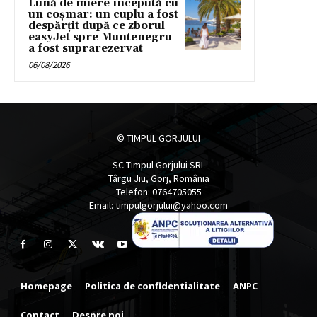
Lună de miere începută cu
un coșmar: un cuplu a fost
despărțit după ce zborul
easyJet spre Muntenegru
a fost suprarezervat
06/08/2026
© TIMPUL GORJULUI
SC Timpul Gorjului SRL
Târgu Jiu, Gorj, România
Telefon: 0764705055
Email: timpulgorjului@yahoo.com
Homepage
Politica de confidentialitate
ANPC
Contact
Despre noi