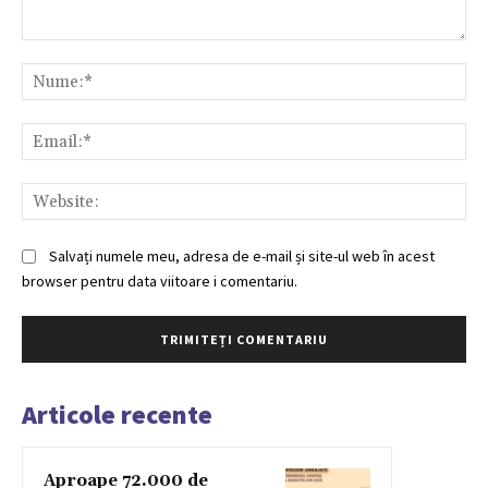
Comentariu:
Nu
Ema
Web
Salvați numele meu, adresa de e-mail și site-ul web în acest
browser pentru data viitoare i comentariu.
Articole recente
Aproape 72.000 de