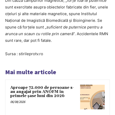
Din cauza câmpurilor magnetice, „
forțe foarte puternice
”
sunt exercitate asupra obiectelor fabricate din fier, unele
oțeluri și alte materiale magnetice, spune Institutul
Național de Imagistică Biomedicală și Bioinginerie. Se
spune că forțele sunt „
suficient de puternice pentru a
arunca un scaun cu rotile prin cameră
”. Accidentele RMN
sunt rare, dar pot fi fatale.
Sursa : stirileprotv.ro
Mai multe articole
Aproape 72.000 de persoane s-
au angajat prin ANOFM în
primele șase luni din 2026
06/08/2026