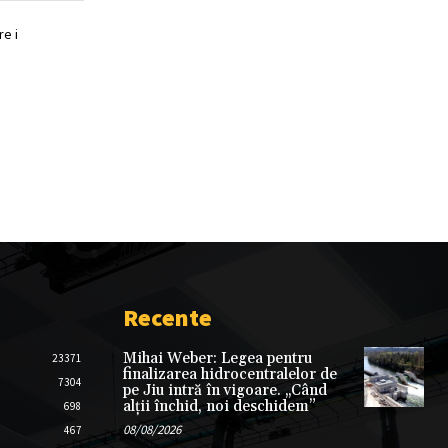
e i
Recente
Mihai Weber: Legea pentru
23371
finalizarea hidrocentralelor de
7304
pe Jiu intră în vigoare. „Când
alții închid, noi deschidem”
698
08/08/2026
467