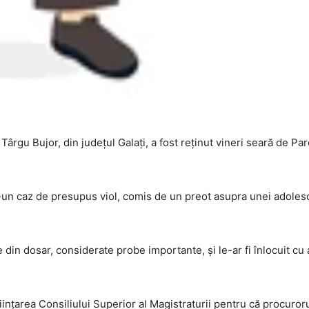
ârgu Bujor, din județul Galați, a fost reținut vineri seară de Pa
tr-un caz de presupus viol, comis de un preot asupra unei adole
in dosar, considerate probe importante, și le-ar fi înlocuit cu a
ințarea Consiliului Superior al Magistraturii pentru că procuroru