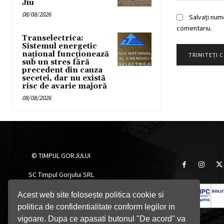
Jiu
08/08/2026
Salvați num
comentariu.
Transelectrica:
Sistemul energetic
național funcționează
sub un stres fără
precedent din cauza
secetei, dar nu există
risc de avarie majoră
08/08/2026
© TIMPUL GORJULUI
SC Timpul Gorjului SRL
Târgu Jiu, Gorj, România
Telefon: 0764705055
Acest web site folosește politica cookie si
Email: timpulgorjului@yahoo.com
politica de confidentialitate conform legilor in
vigoare. Dupa ce apasati butonul "De acord" va