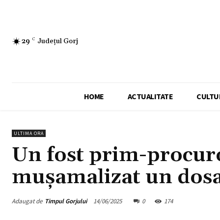
29
C
Județul Gorj
HOME
ACTUALITATE
CULTU
ULTIMA ORA
Un fost prim-procuro
mușamalizat un dos
Adaugat de
Timpul Gorjului
14/06/2025
0
174