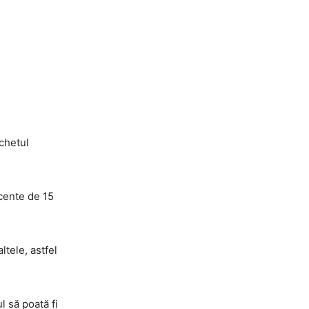
rchetul
scente de 15
ltele, astfel
l să poată fi