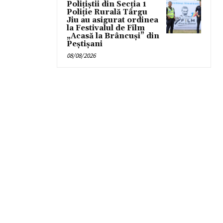
Polițiștii din Secția 1
Poliție Rurală Târgu
Jiu au asigurat ordinea
la Festivalul de Film
„Acasă la Brâncuși” din
Peștișani
08/08/2026