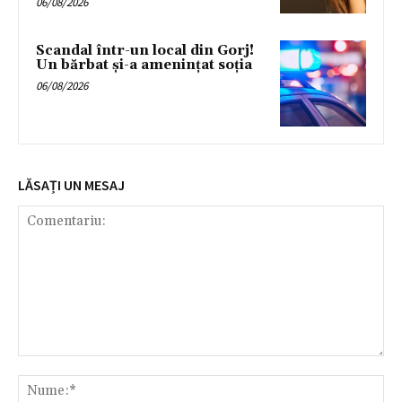
06/08/2026
Scandal într-un local din Gorj!
Un bărbat și-a amenințat soția
06/08/2026
LĂSAȚI UN MESAJ
Comentariu:
Nu