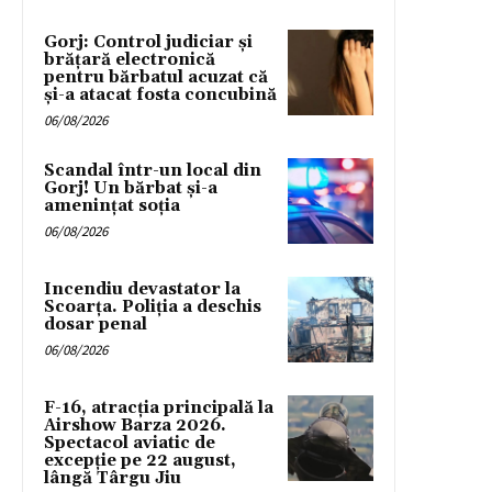
Gorj: Control judiciar și
brățară electronică
pentru bărbatul acuzat că
și-a atacat fosta concubină
06/08/2026
Scandal într-un local din
Gorj! Un bărbat și-a
amenințat soția
06/08/2026
Incendiu devastator la
Scoarța. Poliția a deschis
dosar penal
06/08/2026
F-16, atracția principală la
Airshow Barza 2026.
Spectacol aviatic de
excepție pe 22 august,
lângă Târgu Jiu