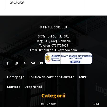
06/08/2026
© TIMPUL GORJULUI
SC Timpul Gorjului SRL
Târgu Jiu, Gorj, România
Telefon: 0764705055
Email: timpulgorjului@yahoo.com
Homepage
Politica de confidentialitate
ANPC
Contact
Despre noi
Categorii
ULTIMA ORA
23328