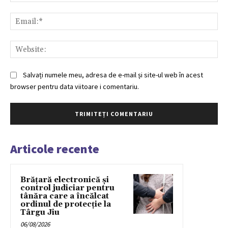
Ema
Web
Salvați numele meu, adresa de e-mail și site-ul web în acest
browser pentru data viitoare i comentariu.
Articole recente
Brățară electronică și
control judiciar pentru
tânăra care a încălcat
ordinul de protecție la
Târgu Jiu
06/08/2026