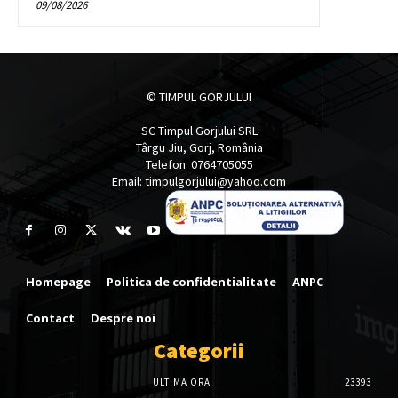
09/08/2026
© TIMPUL GORJULUI
SC Timpul Gorjului SRL
Târgu Jiu, Gorj, România
Telefon: 0764705055
Email: timpulgorjului@yahoo.com
Homepage
Politica de confidentialitate
ANPC
Contact
Despre noi
Categorii
ULTIMA ORA
23393