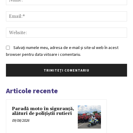
Ema
Web
Salvați numele meu, adresa de e-mail și site-ul web în acest
browser pentru data viitoare i comentariu.
Articole recente
Paradă moto în siguranță,
alături de polițiștii rutieri
09/08/2026