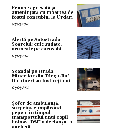
Femeie agresată și
amenințată cu moartea de
fostul concubin, la Urdari
09/08/2026
Alertă pe Autostrada
Soarelui: cuie sudate,
aruncate pe carosabil
09/08/2026
Scandal pe strada
Minerilor din Târgu Jiu!
Doi tineri au fost reținuți
09/08/2026
Șofer de ambulanță,
surprins cumpărând
pepeni în timpul
transportului unui copil
bolnav. DSU a declanșat o
anchetă