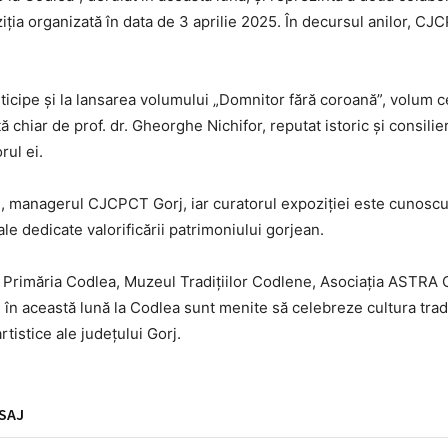
iția organizată în data de 3 aprilie 2025. În decursul anilor, CJ
rticipe și la lansarea volumului „Domnitor fără coroană”, volum 
 chiar de prof. dr. Gheorghe Nichifor, reputat istoric și consilier
rul ei.
i, managerul CJCPCT Gorj, iar curatorul expoziției este cunoscut
e dedicate valorificării patrimoniului gorjean.
 Primăria Codlea, Muzeul Tradițiilor Codlene, Asociația ASTRA 
în această lună la Codlea sunt menite să celebreze cultura trad
rtistice ale județului Gorj.
SAJ