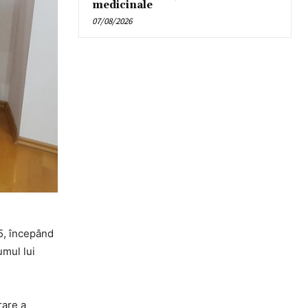
medicinale
07/08/2026
25, începând
umul lui
rare a