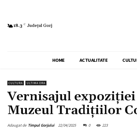
18.3
C
Județul Gorj
HOME
ACTUALITATE
CULTU
CULTURA
ULTIMA ORA
Vernisajul expoziție
Muzeul Tradițiilor C
Adaugat de
Timpul Gorjului
22/04/2025
0
223