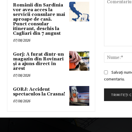
Românii din Sardinia
vor avea acces la
servicii consulare mai
aproape de casă.
Punct consular
itinerant, deschis la
Cagliari din 7 august
07/08/2026
Comentariu:
Gorj: A furat dintr-un
magazin din Rovinari
și a ajuns direct în
arest
Salvați num
07/08/2026
comentariu.
GORJ: Accident
spectaculos la Crasna!
07/08/2026