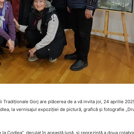
radiționale Gorj are plăcerea de a vă invita joi, 24 aprilie 20
lea, la vernisajul expoziției de pictură, grafică și fotografie „Dr
la Codlea”, derulat în această lună, și reprezintă a doua colabo