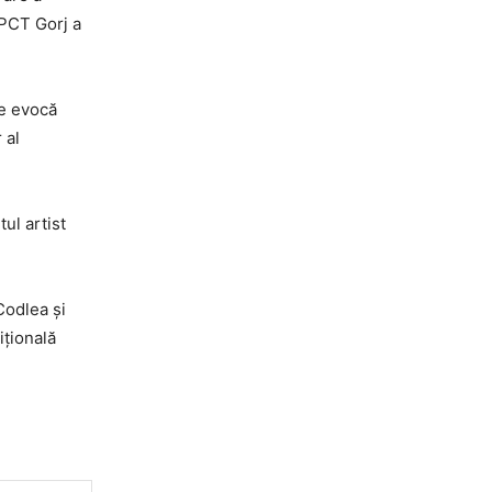
CPCT Gorj a
ce evocă
 al
ul artist
Codlea și
ițională