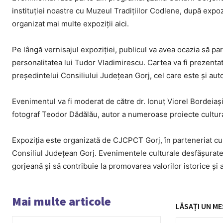
instituției noastre cu Muzeul Tradițiilor Codlene, după expoz
organizat mai multe expoziții aici.
Pe lângă vernisajul expoziției, publicul va avea ocazia să pa
personalitatea lui Tudor Vladimirescu. Cartea va fi prezentată
președintelui Consiliului Județean Gorj, cel care este și auto
Evenimentul va fi moderat de către dr. Ionuț Viorel Bordeiaș
fotograf Teodor Dădălău, autor a numeroase proiecte cultural
Expoziția este organizată de CJCPCT Gorj, în parteneriat cu
Consiliul Județean Gorj. Evenimentele culturale desfășurate 
gorjeană și să contribuie la promovarea valorilor istorice și a
Mai multe articole
LĂSAȚI UN ME