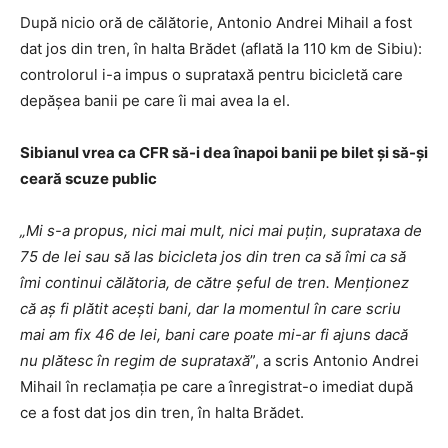
După nicio oră de călătorie, Antonio Andrei Mihail a fost
dat jos din tren, în halta Brădet (aflată la 110 km de Sibiu):
controlorul i-a impus o suprataxă pentru bicicletă care
depășea banii pe care îi mai avea la el.
Sibianul vrea ca CFR să-i dea înapoi banii pe bilet și să-și
ceară scuze public
„Mi s-a propus, nici mai mult, nici mai puțin, suprataxa de
75 de lei sau să las bicicleta jos din tren ca să îmi ca să
îmi continui călătoria, de către șeful de tren. Menționez
că aș fi plătit acești bani, dar la momentul în care scriu
mai am fix 46 de lei, bani care poate mi-ar fi ajuns dacă
nu plătesc în regim de suprataxă
”, a scris Antonio Andrei
Mihail în reclamația pe care a înregistrat-o imediat după
ce a fost dat jos din tren, în halta Brădet.