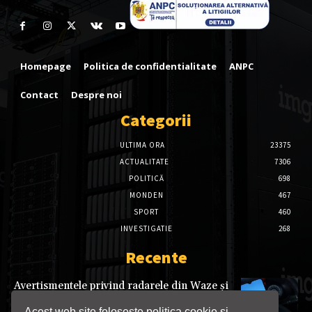
Homepage
Politica de confidentialitate
ANPC
Contact
Despre noi
Categorii
ULTIMA ORA
23375
ACTUALITATE
7306
POLITICĂ
698
MONDEN
467
SPORT
460
INVESTIGATIE
268
Recente
Avertismentele privind radarele din Waze și
Google Maps ar putea fi interzise în
România și alte state UE
Acest web site folosește politica cookie si