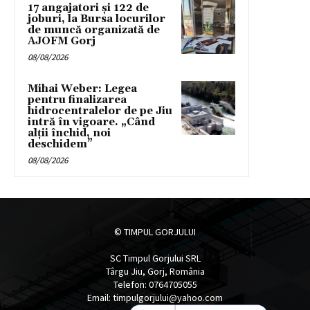
17 angajatori și 122 de
joburi, la Bursa locurilor
de muncă organizată de
AJOFM Gorj
08/08/2026
Mihai Weber: Legea
pentru finalizarea
hidrocentralelor de pe Jiu
intră în vigoare. „Când
alții închid, noi
deschidem”
08/08/2026
© TIMPUL GORJULUI
SC Timpul Gorjului SRL
Târgu Jiu, Gorj, România
Telefon: 0764705055
Email: timpulgorjului@yahoo.com