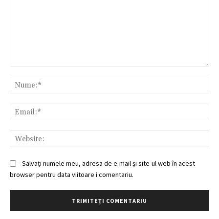
Comentariu:
Nu
Ema
Web
Salvați numele meu, adresa de e-mail și site-ul web în acest
browser pentru data viitoare i comentariu.