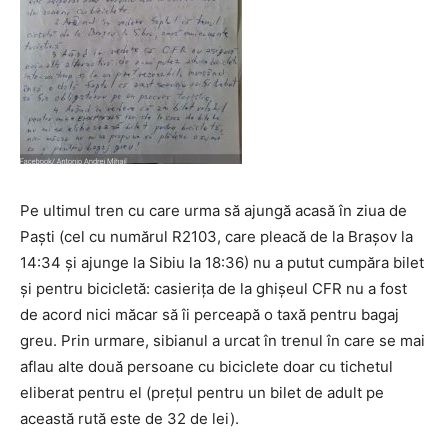
Pe ultimul tren cu care urma să ajungă acasă în ziua de
Paști (cel cu numărul R2103, care pleacă de la Brașov la
14:34 și ajunge la Sibiu la 18:36) nu a putut cumpăra bilet
și pentru bicicletă: casierița de la ghișeul CFR nu a fost
de acord nici măcar să îi perceapă o taxă pentru bagaj
greu. Prin urmare, sibianul a urcat în trenul în care se mai
aflau alte două persoane cu biciclete doar cu tichetul
eliberat pentru el (prețul pentru un bilet de adult pe
această rută este de 32 de lei).