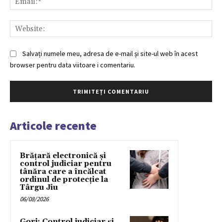
Web
Salvați numele meu, adresa de e-mail și site-ul web în acest
browser pentru data viitoare i comentariu.
Articole recente
Brățară electronică și
control judiciar pentru
tânăra care a încălcat
ordinul de protecție la
Târgu Jiu
06/08/2026
Gorj: Control judiciar și