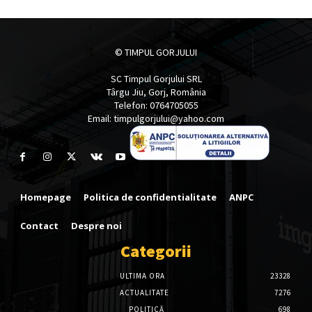
© TIMPUL GORJULUI
SC Timpul Gorjului SRL
Târgu Jiu, Gorj, România
Telefon: 0764705055
Email: timpulgorjului@yahoo.com
Homepage
Politica de confidentialitate
ANPC
Contact
Despre noi
Categorii
ULTIMA ORA
23328
ACTUALITATE
7276
POLITICĂ
698