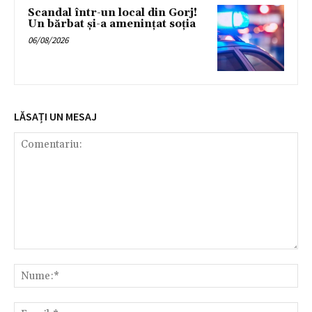
Scandal într-un local din Gorj!
Un bărbat și-a amenințat soția
06/08/2026
LĂSAȚI UN MESAJ
Comentariu:
Nu
Ema