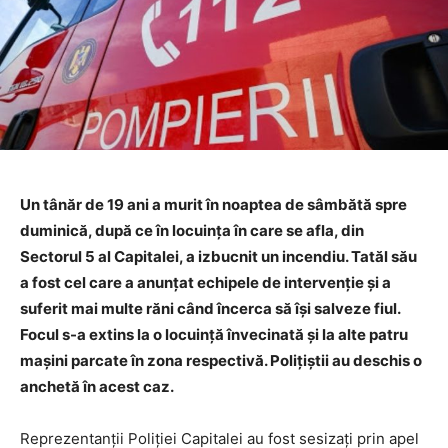
Un tânăr de 19 ani a murit în noaptea de sâmbătă spre
duminică, după ce în locuinţa în care se afla, din
Sectorul 5 al Capitalei, a izbucnit un incendiu. Tatăl său
a fost cel care a anunţat echipele de intervenţie şi a
suferit mai multe răni când încerca să îşi salveze fiul.
Focul s-a extins la o locuinţă învecinată şi la alte patru
maşini parcate în zona respectivă. Poliţiştii au deschis o
anchetă în acest caz.
Reprezentanţii Poliţiei Capitalei au fost sesizaţi prin apel