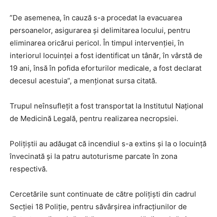
”De asemenea, în cauză s-a procedat la evacuarea
persoanelor, asigurarea şi delimitarea locului, pentru
eliminarea oricărui pericol. În timpul intervenţiei, în
interiorul locuinţei a fost identificat un tânăr, în vârstă de
19 ani, însă în pofida eforturilor medicale, a fost declarat
decesul acestuia”, a menţionat sursa citată.
Trupul neînsufleţit a fost transportat la Institutul Naţional
de Medicină Legală, pentru realizarea necropsiei.
Poliţiştii au adăugat că incendiul s-a extins şi la o locuinţă
învecinată şi la patru autoturisme parcate în zona
respectivă.
Cercetările sunt continuate de către poliţişti din cadrul
Secţiei 18 Poliţie, pentru săvârşirea infracţiunilor de