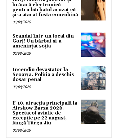
brățară electronică
pentru bărbatul acuzat că
și-a atacat fosta concubină
06/08/2026
Scandal într-un local din
Gorj! Un bărbat și-a
amenințat soția
06/08/2026
Incendiu devastator la
Scoarța. Poliția a deschis
dosar penal
06/08/2026
F-16, atracția principală la
Airshow Barza 2026.
Spectacol aviatic de
excepție pe 22 august,
lângă Târgu Jiu
06/08/2026