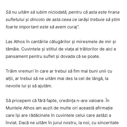
Să nu uităm să iubim niciodată, pentru că asta este hrana
sufletului și dincolo de asta ceea ce iarăși trebuie să știm
foarte important este să avem curaj”.
Las Athos în cantările călugărilor şi miresmele de mir şi
tămâie. Cuvintele şi stitlul de viaţa al trăitorilor de aici e
pansament pentru suflet şi dovada că se poate.
Trăim vremuri în care ar trebui să fim mai buni unii cu
alţii, ar trebui să ne uităm mai des la cel de lângă, la
nevoile lui şi să ajutăm.
Să pricepem că fără fapte, credinţa n-are valoare. În
Muntele Athos am auzit de multe ori această afirmaţie
care îşi are rădăcinele în cuvintele celui care astăzi a
înviat. Dacă ne uităm în jurul nostru, la noi, cu sinceritate