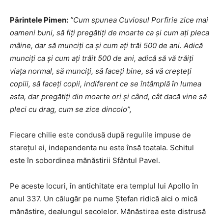
Părintele Pimen:
”Cum spunea Cuviosul Porfirie zice mai
oameni buni, să fiți pregătiți de moarte ca și cum ați pleca
mâine, dar să munciți ca și cum ați trăi 500 de ani. Adică
munciți ca și cum ați trăit 500 de ani, adică să vă trăiți
viața normal, să munciți, să faceți bine, să vă creșteți
copiii, să faceți copii, indiferent ce se întâmplă în lumea
asta, dar pregătiți din moarte ori și când, cât dacă vine să
pleci cu drag, cum se zice dincolo”,
Fiecare chilie este condusă după regulile impuse de
stareţul ei, independenta nu este însă toatala. Schitul
este în sobordinea mănăstirii Sfântul Pavel.
Pe aceste locuri, în antichitate era templul lui Apollo în
anul 337. Un călugăr pe nume Ștefan ridică aici o mică
mănăstire, dealungul secolelor. Mănăstirea este distrusă