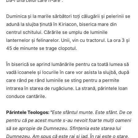
Dă-i una celui care n-are”.
Duminica şi la marile sărbători toţi călugării şi pelerinii se
adună la slujba ţinută în Kiriacon, biserica mare din
centrul schitului. Cărările se umplu de luminile
lanternelor şi felinarelor. Unii, vin cu tractorul. La ora 3 şi
45 de minunte se trage clopotul.
În biserică se aprind lumânările pentru ca toată lumea să
vadă icoanele şi locurile în care vor asista la slujbă, după
care rând pe rând luminile se sting pentru a permite
intrarea în starea de rugăciune. La strană, părintele Ioan
conduce cantările.
Părintele Teologos:
”
Este sfântul munte. Este sfânt. De ce
pentru că pe acest munte s-au nevoit foarte mulți oameni
să se apropie de Dumnezeu. Sfințenia este starea lui
Dumnezeu. Am spus că este rai și iad. În rai este o stare,