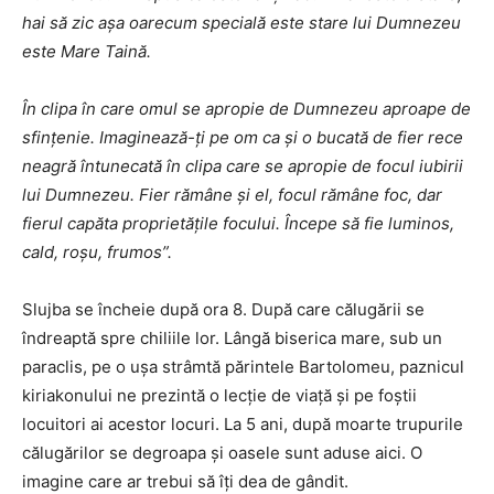
hai să zic așa oarecum specială este stare lui Dumnezeu
este Mare Taină.
În clipa în care omul se apropie de Dumnezeu aproape de
sfințenie. Imaginează-ți pe om ca și o bucată de fier rece
neagră întunecată în clipa care se apropie de focul iubirii
lui Dumnezeu. Fier rămâne și el, focul rămâne foc, dar
fierul capăta proprietățile focului. Începe să fie luminos,
cald, roșu, frumos”.
Slujba se încheie după ora 8. După care călugării se
îndreaptă spre chiliile lor. Lângă biserica mare, sub un
paraclis, pe o uşa strâmtă părintele Bartolomeu, paznicul
kiriakonului ne prezintă o lecţie de viaţă şi pe foştii
locuitori ai acestor locuri. La 5 ani, după moarte trupurile
călugărilor se degroapa şi oasele sunt aduse aici. O
imagine care ar trebui să îţi dea de gândit.