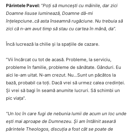
Părintele Pavel:
”Poţi să munceşti cu mâinile, dar zici
Doamne Iisuse luminează, Doamne dă-mi
înţelepciune..că asta înseamnă rugăciune. Nu trebuia să
zici că n-am avut timp să stau cu cartea în mână, da”.
Încă lucrează la chilie şi la spaţiile de cazare.
”Vii încărcat cu tot de acasă. Probleme, la serviciu,
probleme în familie, probleme de sănătate. Gânduri. Eu
aici le-am uitat. N-am crezut. Nu…Sunt un păcătos la
bază, probabil ca toți. Dacă vrei să urmez calea credinței.
Și vrei să bagi în seamă anumite lucruri. Să schimbi un
pic viața”.
”Un loc în care fugi de nebunia lumii de acum un loc unde
ești mai aproape de Dumnezeu. Și am întâlnit aseară
părintele Theologos, discuția a fost cât se poate de