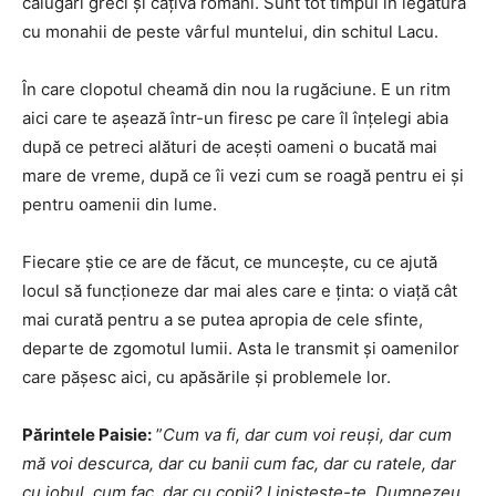
călugări greci şi câţiva români. Sunt tot timpul în legătură
cu monahii de peste vârful muntelui, din schitul Lacu.
În care clopotul cheamă din nou la rugăciune. E un ritm
aici care te aşează într-un firesc pe care îl înţelegi abia
după ce petreci alături de aceşti oameni o bucată mai
mare de vreme, după ce îi vezi cum se roagă pentru ei şi
pentru oamenii din lume.
Fiecare ştie ce are de făcut, ce munceşte, cu ce ajută
locul să funcţioneze dar mai ales care e ţinta: o viaţă cât
mai curată pentru a se putea apropia de cele sfinte,
departe de zgomotul lumii. Asta le transmit şi oamenilor
care pășesc aici, cu apăsările şi problemele lor.
Părintele Paisie:
”
Cum va fi, dar cum voi reuși, dar cum
mă voi descurca, dar cu banii cum fac, dar cu ratele, dar
cu jobul, cum fac, dar cu copii? Liniștește-te, Dumnezeu