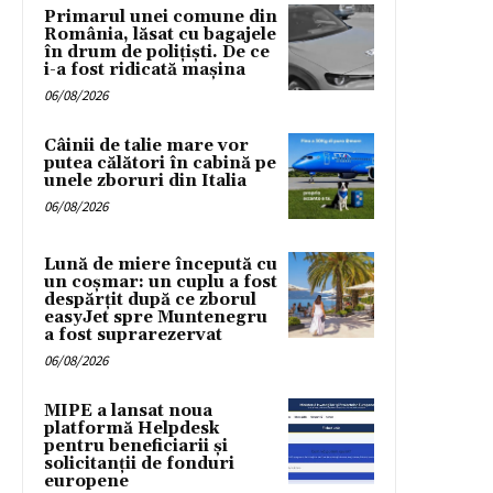
Primarul unei comune din
România, lăsat cu bagajele
în drum de poliţişti. De ce
i-a fost ridicată maşina
06/08/2026
Câinii de talie mare vor
putea călători în cabină pe
unele zboruri din Italia
06/08/2026
Lună de miere începută cu
un coșmar: un cuplu a fost
despărțit după ce zborul
easyJet spre Muntenegru
a fost suprarezervat
06/08/2026
MIPE a lansat noua
platformă Helpdesk
pentru beneficiarii și
solicitanții de fonduri
europene