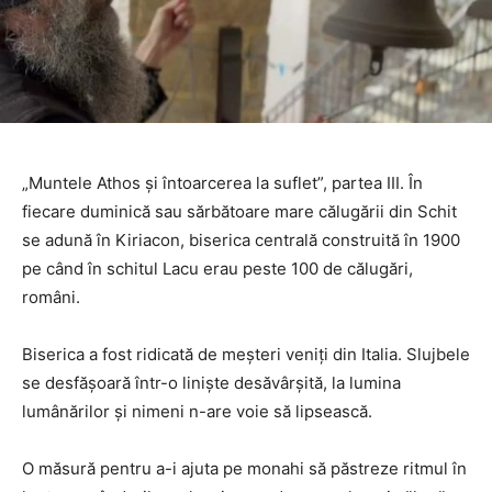
„Muntele Athos și întoarcerea la suflet”, partea III. În
fiecare duminică sau sărbătoare mare călugării din Schit
se adună în Kiriacon, biserica centrală construită în 1900
pe când în schitul Lacu erau peste 100 de călugări,
români.
Biserica a fost ridicată de meşteri veniţi din Italia. Slujbele
se desfăşoară într-o linişte desăvârşită, la lumina
lumânărilor şi nimeni n-are voie să lipsească.
O măsură pentru a-i ajuta pe monahi să păstreze ritmul în