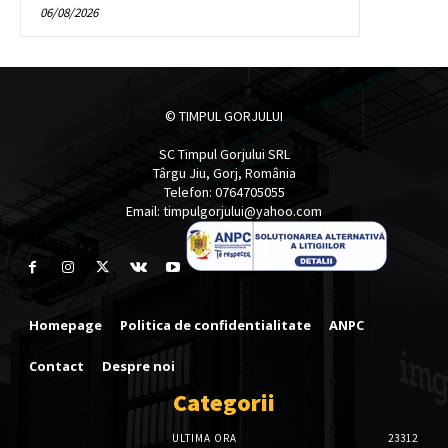
06/08/2026
© TIMPUL GORJULUI
SC Timpul Gorjului SRL
Târgu Jiu, Gorj, România
Telefon: 0764705055
Email: timpulgorjului@yahoo.com
Homepage
Politica de confidentialitate
ANPC
Contact
Despre noi
Categorii
ULTIMA ORA
23312