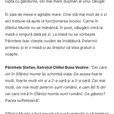
lupta cu gândurile, cel mai mare duşman al unui călugăr.
În sala de mese e agitație mare. Cine stă mai mult de o zi
aici trebuie să ajute la funcţionarea locului. Carne în
sfântul Munte nu se mănâncă. În post, călugării intră la
masă o singură dată pe zi. La masă nu se vorbeşte.
Părintele Isac citeşte cuvânt de învăţătură. Pelerinii
primesc şi ei o masă şi au dreptul să stea gratuit o
noapte.
Părintele Ştefan, Satrețul Chiliei Buna Vestire:
”Cei care
vin în Sfântul munte Își schimbă viața. De aceea foarte
mulți, foarte mulți vin și a 2-a oară și a 3-a oară. Cei mai
mulți, cei mai mulți pelerini sunt românii, e cam 80 % din
cei care intră în Sfântul munte sunt românii. Ce găsesc?
Pacea sufletească”.
Sfântul Munte a fost nevoit să pună restricţii şi să limiteze