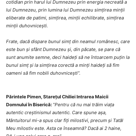
cotidian prin harul lui Dumnezeu prin energia necreată a
lui Dumnezeu, prin lumina lui Dumnezeu simțirea minții
eliberate de patimi, simțirea, minții echilibrate, simțirea
minții duhovnicești.
Frate, dacă dispare bunul simț din neamul românesc, care
este bun și sfânt Dumnezeu și, din păcate, se pare că
sunt anumite semne, deci haideți să ne întoarcem puțin la
bunul simț și la simțirea corectă a minți haideți să fim
oameni să fim nobili duhovniceşti”.
Părintele Pimen, Stareţul Chiliei Intrarea Maicii
Domnului în Biserică:
”Pentru că nu mai trăim viața
autentic creștinismul autentic. Care spune așa,
Mântuitorul mi-a spus clar fiți milostivi, precum și Tatăl
Meu milostiv este. Asta ce înseamnă? Dacă ai 2 haine,