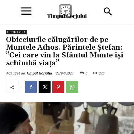
ULTIMA ORA
Obiceiurile călugărilor de pe
Muntele Athos. Părintele Ştefan:
”Cei care vin la Sfântul Munte își
schimbă viața”
21/04/2025
0
275
Adaugat de
Timpul Gorjului