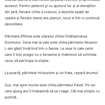
accesul. Pentru pelerini şi cu ajutorul lor şi al donaţiilor
din ţară, fiecare chilie a crescut, a deschis spaţii de
cazare şi fiecare stareţ are planuri, locul e într-o continuă
dezvoltare.
Părintele Eftimie este stareţul chiliei Întâmpinarea
Domnului. Ceva mai la vale este chilia părintelui Nicanor.
L-am găsit învârtind într-o fasole. Le iese în cale celor
care îi trec pragul cu o kerasma şi indemnul să schimbe
ceva, să participe la slujbe.
La poartă, părintele Hrisostom şi un frate, repară drumul.
Sus, mai spre munte este chilia părintelui Pavel. Pe cei
care ajung aici îi îndeamnă să se roage. Cât mai simplu cu
putinţă.