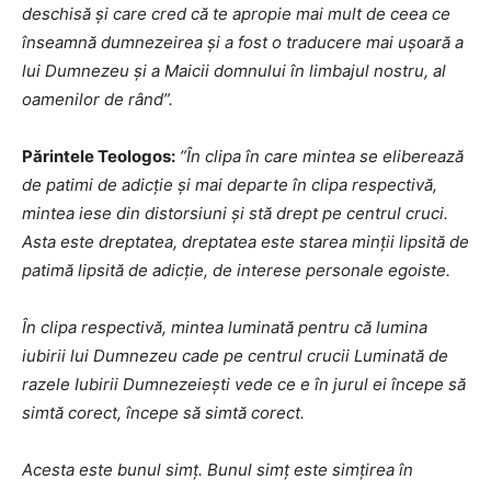
deschisă și care cred că te apropie mai mult de ceea ce
înseamnă dumnezeirea şi a fost o traducere mai ușoară a
lui Dumnezeu și a Maicii domnului în limbajul nostru, al
oamenilor de rând”.
Părintele Teologos:
”În clipa în care mintea se eliberează
de patimi de adicție și mai departe în clipa respectivă,
mintea iese din distorsiuni şi stă drept pe centrul cruci.
Asta este dreptatea, dreptatea este starea minții lipsită de
patimă lipsită de adicție, de interese personale egoiste.
În clipa respectivă, mintea luminată pentru că lumina
iubirii lui Dumnezeu cade pe centrul crucii Luminată de
razele Iubirii Dumnezeiești vede ce e în jurul ei începe să
simtă corect, începe să simtă corect.
Acesta este bunul simț. Bunul simț este simțirea în