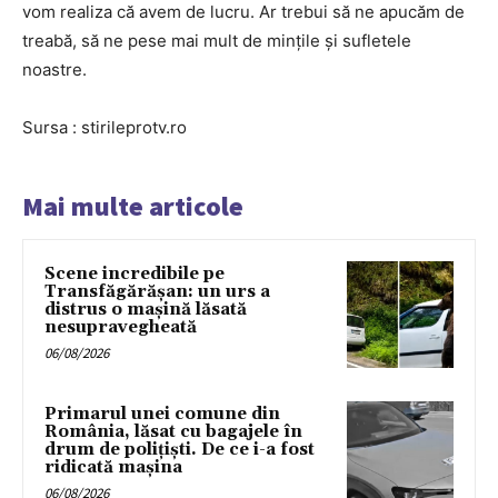
vom realiza că avem de lucru. Ar trebui să ne apucăm de
treabă, să ne pese mai mult de minţile şi sufletele
noastre.
Sursa : stirileprotv.ro
Mai multe articole
Scene incredibile pe
Transfăgărășan: un urs a
distrus o mașină lăsată
nesupravegheată
06/08/2026
Primarul unei comune din
România, lăsat cu bagajele în
drum de poliţişti. De ce i-a fost
ridicată maşina
06/08/2026