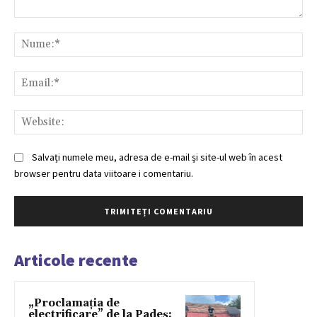
Comentariu:
Nu
Ema
Web
Salvați numele meu, adresa de e-mail și site-ul web în acest
browser pentru data viitoare i comentariu.
Articole recente
„Proclamația de
electrificare” de la Padeș: