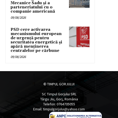
Mecanice Sadu și a
parteneriatului cu o
companie americană
09/08/2026
PSD cere activarea
mecanismului european
de urgență pentru
securitatea energetică și
apără menținerea
centralelor pe cărbune
09/08/2026
© TIMPUL GORJULUI
SC Timpul Gorjului SRL
Târgu Jiu, Gorj, România
Telefon: 0764705055
Email: timpulgorjului@yahoo.com