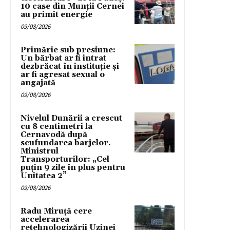
10 case din Munții Cernei
au primit energie
09/08/2026
Primărie sub presiune:
Un bărbat ar fi intrat
dezbrăcat în instituție și
ar fi agresat sexual o
angajată
09/08/2026
Nivelul Dunării a crescut
cu 8 centimetri la
Cernavodă după
scufundarea barjelor.
Ministrul
Transporturilor: „Cel
puțin 9 zile în plus pentru
Unitatea 2”
09/08/2026
Radu Miruță cere
accelerarea
retehnologizării Uzinei