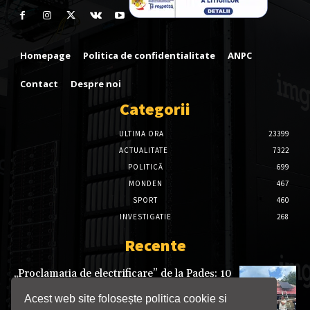
Homepage
Politica de confidentialitate
ANPC
Contact
Despre noi
Categorii
ULTIMA ORA
23399
ACTUALITATE
7322
POLITICĂ
699
MONDEN
467
SPORT
460
INVESTIGATIE
268
Recente
„Proclamația de electrificare” de la Padeș: 10
case din Munții Cernei au primit energie
Acest web site folosește politica cookie si
09/08/2026