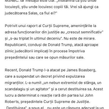
MSNBC. Iar mesajul este clar. „Înseamnă că ştiu unde
locuieşti, ştiu unde locuiesc copiii tăi. Vrei să ajungi ca
judecătoarea Salas, ca fiul ei?”
Potrivit unui raport al Curţii Supreme, ameninţările la
adresa funcţionarilor din justiţie au „crescut semnificativ”
şi „s-au triplat în ultimul deceniu”. Nu este de mirare.
Republicanii, conduşi de Donald Trump, atacă aproape
zilnic judecătorii implicaţi în procese împotriva
preşedintelui sau care se opun măsurilor sale.
Recent, Donald Trump l-a atacat pe James Boasberg,
care a suspendat un decret privind expulzarea
migranţilor. L-a numit „un nebun extremist de stânga, un
scandalagiu şi un agitator” şi a cerut destituirea sa. Acest
lucru a determinat o reacţie rară din partea lui John
Roberts, preşedintele Curţii Supreme de Justiţie.
„Destituirea”, a spus el, „nu este un răspuns adecvat la un