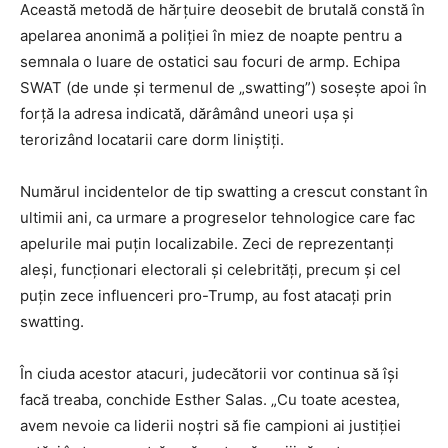
Această metodă de hărţuire deosebit de brutală constă în
apelarea anonimă a poliţiei în miez de noapte pentru a
semnala o luare de ostatici sau focuri de armp. Echipa
SWAT (de unde şi termenul de „swatting”) soseşte apoi în
forţă la adresa indicată, dărâmând uneori uşa şi
terorizând locatarii care dorm liniştiţi.
Numărul incidentelor de tip swatting a crescut constant în
ultimii ani, ca urmare a progreselor tehnologice care fac
apelurile mai puţin localizabile. Zeci de reprezentanţi
aleşi, funcţionari electorali şi celebrităţi, precum şi cel
puţin zece influenceri pro-Trump, au fost atacaţi prin
swatting.
În ciuda acestor atacuri, judecătorii vor continua să îşi
facă treaba, conchide Esther Salas. „Cu toate acestea,
avem nevoie ca liderii noştri să fie campioni ai justiţiei