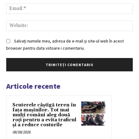
Ema
Web
Salvați numele meu, adresa de e-mail și site-ul web în acest
browser pentru data viitoare i comentariu.
Articole recente
Scuterele câștigă teren în
fața mașinilor. Tot mai
mulți români aleg două
roți pentru a evita traficul
și a reduce costurile
08/08/2026