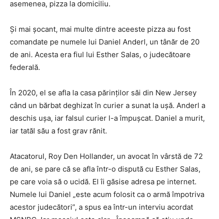
asemenea, pizza la domiciliu.
Şi mai şocant, mai multe dintre aceeste pizza au fost
comandate pe numele lui Daniel Anderl, un tânăr de 20
de ani. Acesta era fiul lui Esther Salas, o judecătoare
federală.
În 2020, el se afla la casa părinţilor săi din New Jersey
când un bărbat deghizat în curier a sunat la uşă. Anderl a
deschis uşa, iar falsul curier l-a împuşcat. Daniel a murit,
iar tatăl său a fost grav rănit.
Atacatorul, Roy Den Hollander, un avocat în vârstă de 72
de ani, se pare că se afla într-o dispută cu Esther Salas,
pe care voia să o ucidă. El îi găsise adresa pe internet.
Numele lui Daniel „este acum folosit ca o armă împotriva
acestor judecători”, a spus ea într-un interviu acordat