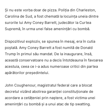
Și nu este vorba doar de pizza. Poliţia din Charleston,
Carolina de Sud, a fost chemată la locuinţa uneia dintre
surorile lui Amy Coney Barrett, judecător la Curtea
Supremă, în urma unei false ameninţări cu bombă.
Dispozitivul exploziv, se spunea în mesaj, era în cutia
poştală. Amy Coney Barrett a fost numită de Donald
Trump în primul său mandat. De la inaugurare, însă,
această conservatoare nu a decis întotdeauna în favoarea
acestuia, ceea ce i-a adus numeroase critici din partea
apărătorilor preşedintelui.
John Coughenour, magistratul federal care a blocat
decretul vizând abolirea garanţiei constituţionale de
acordare a cetăţeniei prin naştere, a fost victima unei
ameninţări cu bombă şi a unui atac de tip swatting.