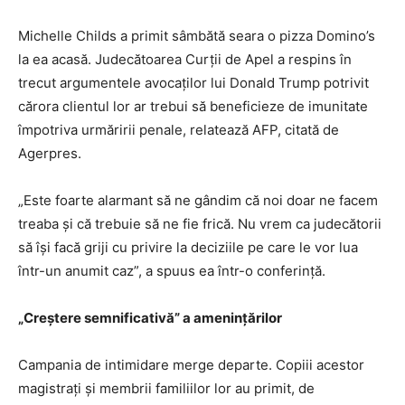
Michelle Childs a primit sâmbătă seara o pizza Domino’s
la ea acasă. Judecătoarea Curţii de Apel a respins în
trecut argumentele avocaţilor lui Donald Trump potrivit
cărora clientul lor ar trebui să beneficieze de imunitate
împotriva urmăririi penale, relatează AFP, citată de
Agerpres.
„Este foarte alarmant să ne gândim că noi doar ne facem
treaba şi că trebuie să ne fie frică. Nu vrem ca judecătorii
să îşi facă griji cu privire la deciziile pe care le vor lua
într-un anumit caz”, a spuus ea într-o conferinţă.
„Creştere semnificativă” a ameninţărilor
Campania de intimidare merge departe. Copiii acestor
magistraţi şi membrii familiilor lor au primit, de