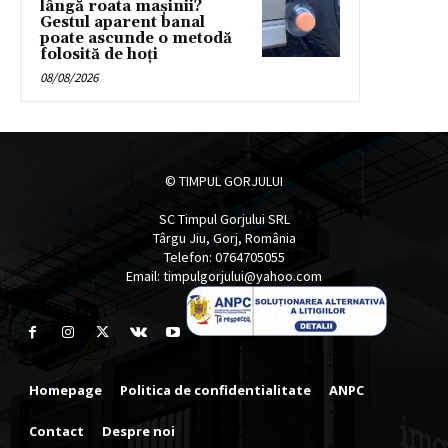
lângă roata mașinii?
Gestul aparent banal
poate ascunde o metodă
folosită de hoți
08/08/2026
© TIMPUL GORJULUI
SC Timpul Gorjului SRL
Târgu Jiu, Gorj, România
Telefon: 0764705055
Email: timpulgorjului@yahoo.com
Homepage
Politica de confidentialitate
ANPC
Contact
Despre noi