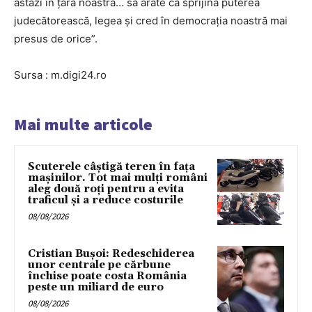
astăzi în ţara noastră… să arate că sprijină puterea
judecătorească, legea şi cred în democraţia noastră mai
presus de orice”.
Sursa : m.digi24.ro
Mai multe articole
Scuterele câștigă teren în fața
mașinilor. Tot mai mulți români
aleg două roți pentru a evita
traficul și a reduce costurile
08/08/2026
Cristian Bușoi: Redeschiderea
unor centrale pe cărbune
închise poate costa România
peste un miliard de euro
08/08/2026