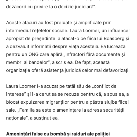
dezacord cu privire la o decizie judiciară”.
Aceste atacuri au fost preluate şi amplificate prin
intermediul reţelelor sociale. Laura Loomer, un influencer
apropiat de preşedinte, a atacat-o pe fiica lui Boasberg şi
a dezvăluit informaţii despre viaţa acesteia. Ea lucrează
pentru un ONG care apără „infractori fără documente şi
membri ai bandelor”, a scris ea. De fapt, această
organizaţie oferă asistenţă juridică celor mai defavorizaţi.
Laura Loomer l-a acuzat pe tatăl său de „conflict de
interese” şi i-a cerut să se recuze pentru că, a spus ea, a
blocat expulzarea migranţilor pentru a păstra slujba fiicei
sale. „Familia sa este o ameninţare la adresa securităţii
naţionale”, a susţinut ea.
Ameninţări false cu bombă şi raiduri ale poliţiei