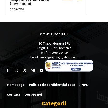
Guvernului
07/08/2026
© TIMPUL GORJULUI
SC Timpul Gorjului SRL
Târgu Jiu, Gorj, România
Telefon: 0764705055
Email: timpulgorjului@yahoo.com
Homepage
Politica de confidentialitate
ANPC
Contact
Despre noi
Categorii