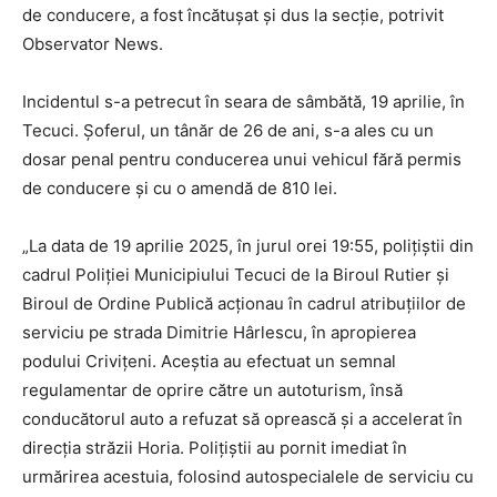
de conducere, a fost încătuşat şi dus la secţie, potrivit
Observator News.
Incidentul s-a petrecut în seara de sâmbătă, 19 aprilie, în
Tecuci. Șoferul, un tânăr de 26 de ani, s-a ales cu un
dosar penal pentru conducerea unui vehicul fără permis
de conducere și cu o amendă de 810 lei.
„La data de 19 aprilie 2025, în jurul orei 19:55, polițiștii din
cadrul Poliției Municipiului Tecuci de la Biroul Rutier și
Biroul de Ordine Publică acționau în cadrul atribuțiilor de
serviciu pe strada Dimitrie Hârlescu, în apropierea
podului Crivițeni. Aceștia au efectuat un semnal
regulamentar de oprire către un autoturism, însă
conducătorul auto a refuzat să oprească și a accelerat în
direcția străzii Horia. Polițiștii au pornit imediat în
urmărirea acestuia, folosind autospecialele de serviciu cu