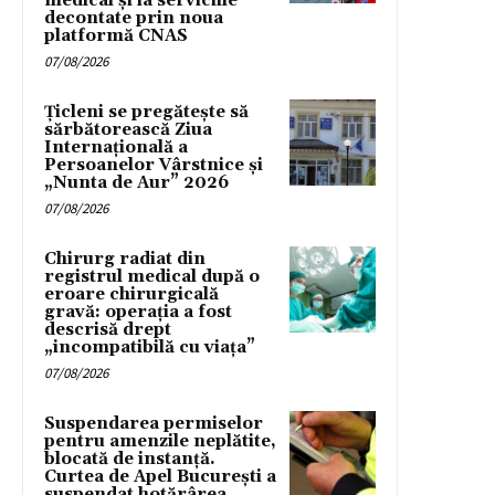
medical și la serviciile
decontate prin noua
platformă CNAS
07/08/2026
Țicleni se pregătește să
sărbătorească Ziua
Internațională a
Persoanelor Vârstnice și
„Nunta de Aur” 2026
07/08/2026
Chirurg radiat din
registrul medical după o
eroare chirurgicală
gravă: operația a fost
descrisă drept
„incompatibilă cu viața”
07/08/2026
Suspendarea permiselor
pentru amenzile neplătite,
blocată de instanță.
Curtea de Apel București a
suspendat hotărârea