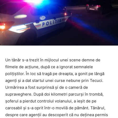
Un tânăr s-a trezit în mijlocul unei scene demne de
filmele de acțiune, după ce a ignorat semnalele
polițiștilor. În loc să tragă pe dreapta, a gonit pe lângă
agenți și a dat startul unei curse nebune prin Tecuci.
Urmărirea a fost surprinsă şi de o cameră de
supraveghere. După doi kilometri parcurși în trombă,
șoferul a pierdut controlul volanului, a ieşit de pe
carosabil şi s-a oprit într-o movilă de pământ. Tânărul,
despre care agenții au descoperit că nu deținea permis