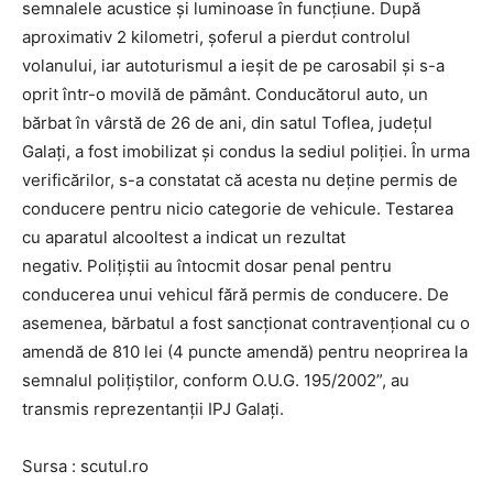
semnalele acustice și luminoase în funcțiune. După
aproximativ 2 kilometri, șoferul a pierdut controlul
volanului, iar autoturismul a ieșit de pe carosabil și s-a
oprit într-o movilă de pământ. Conducătorul auto, un
bărbat în vârstă de 26 de ani, din satul Toflea, județul
Galați, a fost imobilizat și condus la sediul poliției. În urma
verificărilor, s-a constatat că acesta nu deține permis de
conducere pentru nicio categorie de vehicule. Testarea
cu aparatul alcooltest a indicat un rezultat
negativ. Polițiștii au întocmit dosar penal pentru
conducerea unui vehicul fără permis de conducere. De
asemenea, bărbatul a fost sancționat contravențional cu o
amendă de 810 lei (4 puncte amendă) pentru neoprirea la
semnalul polițiștilor, conform O.U.G. 195/2002”, au
transmis reprezentanţii IPJ Galaţi.
Sursa : scutul.ro