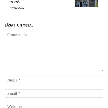
2026
07/08/2026
LĂSAȚI UN MESAJ
Comentariu:
Nu
Ema
Web