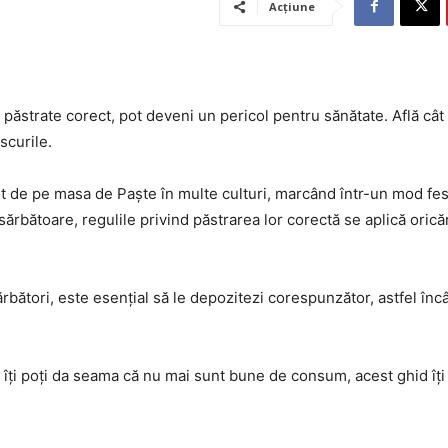
Acțiune
păstrate corect, pot deveni un pericol pentru sănătate. Află cât 
iscurile.
sit de pe masa de Paște în multe culturi, marcând într-un mod fes
sărbătoare, regulile privind păstrarea lor corectă se aplică oricăr
bători, este esențial să le depozitezi corespunzător, astfel încâ
um îți poți da seama că nu mai sunt bune de consum, acest ghid îți