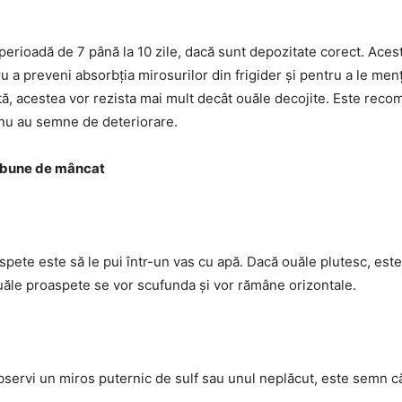
o perioadă de 7 până la 10 zile, dacă sunt depozitate corect. Aces
tru a preveni absorbția mirosurilor din frigider și pentru a le men
ă, acestea vor rezista mai mult decât ouăle decojite. Este reco
ă nu au semne de deteriorare.
ă bune de mâncat
spete este să le pui într-un vas cu apă. Dacă ouăle plutesc, est
uăle proaspete se vor scufunda și vor rămâne orizontale.
observi un miros puternic de sulf sau unul neplăcut, este semn c