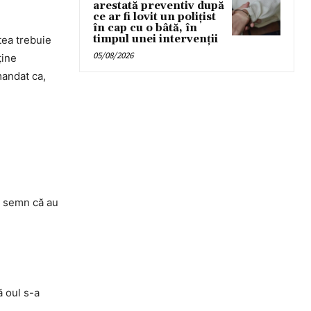
arestată preventiv după
ce ar fi lovit un polițist
în cap cu o bâtă, în
timpul unei intervenții
tea trebuie
05/08/2026
ține
mandat ca,
e semn că au
ă oul s-a