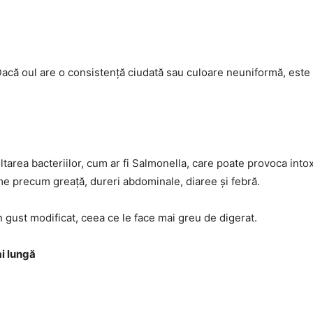
Dacă oul are o consistență ciudată sau culoare neuniformă, este
area bacteriilor, cum ar fi Salmonella, care poate provoca intox
e precum greață, dureri abdominale, diaree și febră.
 gust modificat, ceea ce le face mai greu de digerat.
i lungă