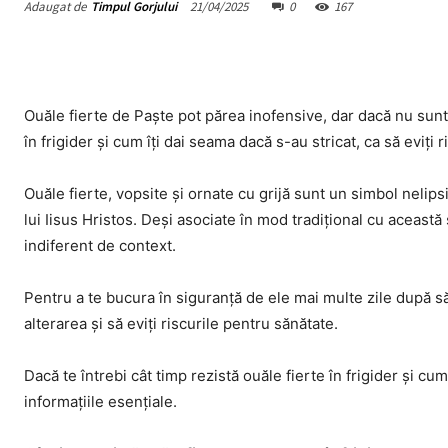
Adaugat de
Timpul Gorjului
21/04/2025
0
167
Ouăle fierte de Paște pot părea inofensive, dar dacă nu sunt 
în frigider și cum îți dai seama dacă s-au stricat, ca să eviți r
Ouăle fierte, vopsite și ornate cu grijă sunt un simbol nelip
lui Iisus Hristos. Deși asociate în mod tradițional cu această 
indiferent de context.
Pentru a te bucura în siguranță de ele mai multe zile după săr
alterarea și să eviți riscurile pentru sănătate.
Dacă te întrebi cât timp rezistă ouăle fierte în frigider și c
informațiile esențiale.