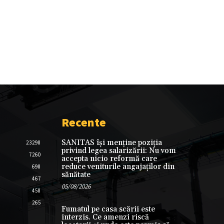
Recente
SANITAS își menține poziția
23298
privind legea salarizării: Nu vom
7260
accepta nicio reformă care
reduce veniturile angajaților din
698
sănătate
467
05/08/2026
458
265
Fumatul pe casa scării este
interzis. Ce amenzi riscă