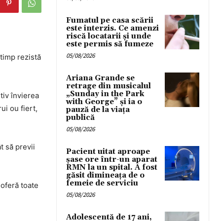
Fumatul pe casa scării
este interzis. Ce amenzi
riscă locatarii și unde
este permis să fumeze
05/08/2026
timp rezistă
Ariana Grande se
retrage din musicalul
„Sunday in the Park
tiv învierea
with George” și ia o
ui ou fiert,
pauză de la viața
publică
05/08/2026
t să previi
Pacient uitat aproape
șase ore într-un aparat
RMN la un spital. A fost
găsit dimineața de o
femeie de serviciu
 oferă toate
05/08/2026
Adolescentă de 17 ani,