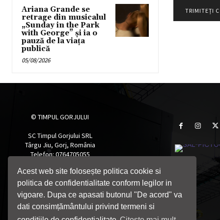
Ariana Grande se
retrage din musicalul
„Sunday in the Park
with George” și ia o
pauză de la viața
publică
05/08/2026
© TIMPUL GORJULUI
SC Timpul Gorjului SRL
Târgu Jiu, Gorj, România
Telefon: 0764705055
Email: timpulgorjului@yahoo.com
Acest web site folosește politica cookie si
politica de confidentialitate conform legilor in
vigoare. Dupa ce apasati butonul "De acord" va
dati consimțământului privind termeni si
conditiile de confidentialitate
Citeste mai mult