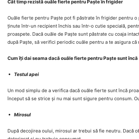
Cât timp rezistă ouăle fierte pentru Paște în frigider
Ouăle fierte pentru Paște pot fi păstrate în frigider pentru 
ținute într-un recipient închis sau într-o cutie specială, pen
proaspete. Dacă ouăle de Paște sunt păstrate cu coaja intact
după Paște, să verifici periodic ouăle pentru a te asigura c
Cum îți dai seama dacă ouăle fierte pentru Paște sunt înc
Testul apei
Un mod simplu de a verifica dacă ouăle fierte sunt încă proa
început să se strice și nu mai sunt sigure pentru consum. O
Mirosul
După decojirea oului, mirosul ar trebui să fie neutru. Dacă 
deteriorat și nu trebuie consumat.