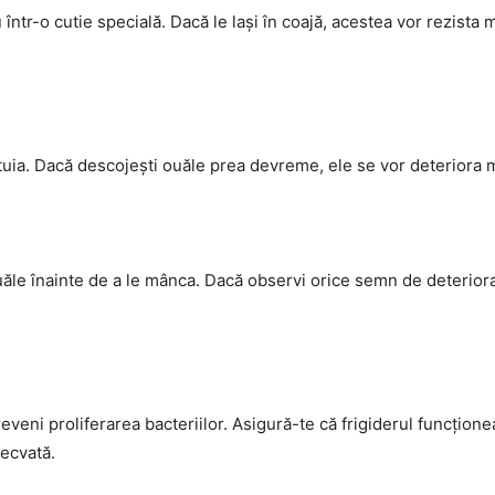
într-o cutie specială. Dacă le lași în coajă, acestea vor rezista m
tuia. Dacă descojești ouăle prea devreme, ele se vor deteriora m
ouăle înainte de a le mânca. Dacă observi orice semn de deteriora
eveni proliferarea bacteriilor. Asigură-te că frigiderul funcțion
ecvată.