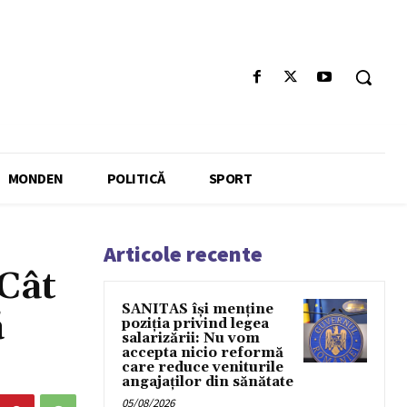
MONDEN
POLITICĂ
SPORT
Articole recente
 Cât
SANITAS își menține
ă
poziția privind legea
salarizării: Nu vom
accepta nicio reformă
care reduce veniturile
angajaților din sănătate
05/08/2026