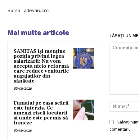
Sursa : adevarul.ro
Mai multe articole
LĂSAȚI UN ME
SANITAS își menține
poziția privind legea
salarizării: Nu vom
accepta nicio reformă
care reduce veniturile
angajaților din
sănătate
05/08/2026
Comentariu:
Fumatul pe casa scării
este interzis. Ce
amenzi riscă locatarii
și unde este permis să
Salvați num
fumeze
comentariu.
05/08/2026