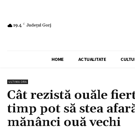
19.4
C
Județul Gorj
HOME
ACTUALITATE
CULTU
ULTIMA ORA
Cât rezistă ouăle fier
timp pot să stea afar
mănânci ouă vechi