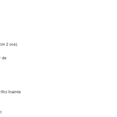
im 2 ore).
r de
ifici înainte
!