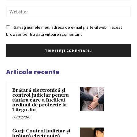
Web
Salvați numele meu, adresa de e-mail și site-ul web în acest
browser pentru data viitoare i comentariu.
Articole recente
Brățară electronică și
control judiciar pentru
tânăra care a încălcat
ordinul de protecție la
Târgu Jiu
06/08/2026
Gorj: Control judiciar și
brățară electronică