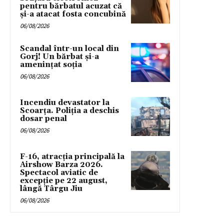
pentru bărbatul acuzat că
și-a atacat fosta concubină
06/08/2026
Scandal într-un local din
Gorj! Un bărbat și-a
amenințat soția
06/08/2026
Incendiu devastator la
Scoarța. Poliția a deschis
dosar penal
06/08/2026
F-16, atracția principală la
Airshow Barza 2026.
Spectacol aviatic de
excepție pe 22 august,
lângă Târgu Jiu
06/08/2026