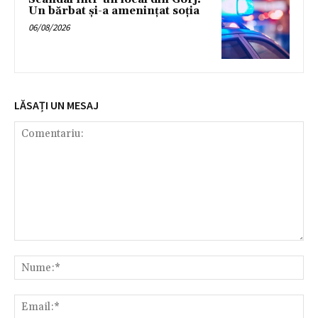
Un bărbat și-a amenințat soția
06/08/2026
LĂSAȚI UN MESAJ
Comentariu:
Nu
Ema