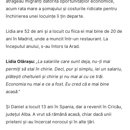
atrăgeau migranți datorită oportunităților economice,
acum rata mare a șomajului și costurile ridicate pentru
închirierea unei locuințe îi țin departe.
Lidia are 52 de ani și a locuit cu fiica ei mai bine de 20 de
ani în Madrid, unde a muncit într-un restaurant. La
începutul anului, s-au întors la Arad.
Lidia Olărașu:
„La salariile care sunt deja, nu-ți mai
permiți să stai în chirie. Deci, pur și simplu, iei un salariu,
plătești cheltuieli și chirie și nu mai ai cu ce trăi.
Economia nu mai e ce a fost. Eu cred că e mai bine
acasă.”
Și Daniel a locuit 13 ani în Spania, dar a revenit în Cricău,
județul Alba. A vrut să rămână acasă, chiar dacă unii
prieteni și-au încercat norocul și în alte țări.