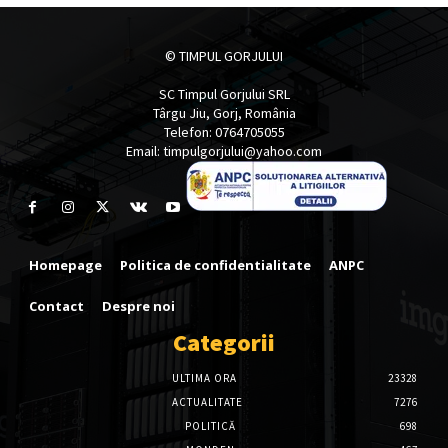
© TIMPUL GORJULUI
SC Timpul Gorjului SRL
Târgu Jiu, Gorj, România
Telefon: 0764705055
Email: timpulgorjului@yahoo.com
Homepage
Politica de confidentialitate
ANPC
Contact
Despre noi
Categorii
ULTIMA ORA
23328
ACTUALITATE
7276
POLITICĂ
698