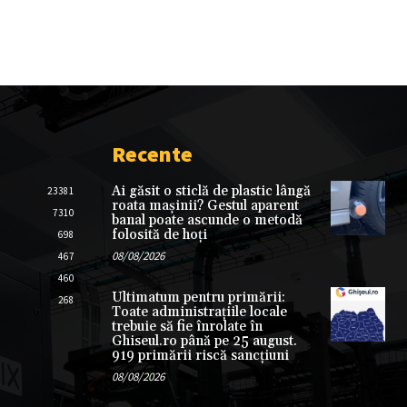
Recente
Ai găsit o sticlă de plastic lângă
23381
roata mașinii? Gestul aparent
7310
banal poate ascunde o metodă
folosită de hoți
698
08/08/2026
467
460
Ultimatum pentru primării:
268
Toate administrațiile locale
trebuie să fie înrolate în
Ghiseul.ro până pe 25 august.
919 primării riscă sancțiuni
08/08/2026