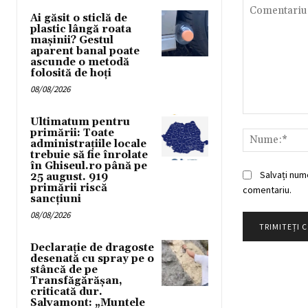
Ai găsit o sticlă de
plastic lângă roata
mașinii? Gestul
aparent banal poate
ascunde o metodă
folosită de hoți
08/08/2026
Comentariu:
Ultimatum pentru
primării: Toate
administrațiile locale
trebuie să fie înrolate
în Ghiseul.ro până pe
Salvați num
25 august. 919
primării riscă
comentariu.
sancțiuni
08/08/2026
Declarație de dragoste
desenată cu spray pe o
stâncă de pe
Transfăgărășan,
criticată dur.
Salvamont: „Muntele