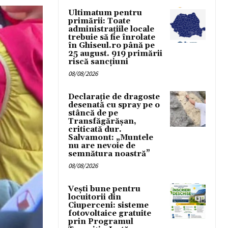
Ultimatum pentru
primării: Toate
administrațiile locale
trebuie să fie înrolate
în Ghiseul.ro până pe
25 august. 919 primării
riscă sancțiuni
08/08/2026
Declarație de dragoste
desenată cu spray pe o
stâncă de pe
Transfăgărășan,
criticată dur.
Salvamont: „Muntele
nu are nevoie de
semnătura noastră”
08/08/2026
Vești bune pentru
locuitorii din
Ciuperceni: sisteme
fotovoltaice gratuite
prin Programul