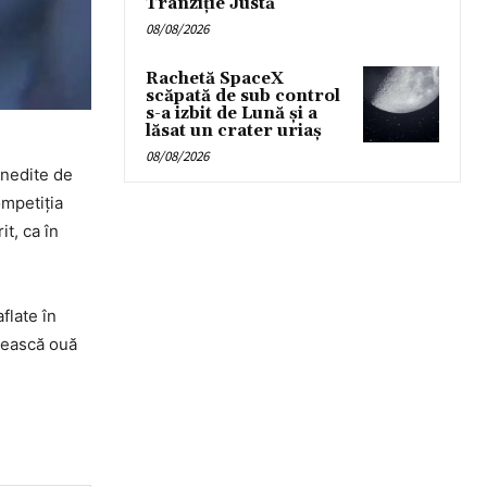
Tranziție Justă
08/08/2026
Rachetă SpaceX
scăpată de sub control
s-a izbit de Lună și a
lăsat un crater uriaș
08/08/2026
inedite de
ompetiția
it, ca în
flate în
cnească ouă