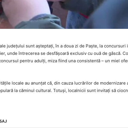
le județului sunt așteptați, în a doua zi de Paște, la concursuri 
Fier, unde întrecerea se desfășoară exclusiv cu ouă de gâscă. C
concursul pentru adulți, miza fiind una consistentă – un miel ofer
itățile locale au anunțat că, din cauza lucrărilor de modernizare a
ară la căminul cultural. Totuși, localnicii sunt invitați să cio
SAJ