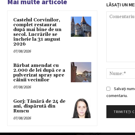
Mai multe articole
LĂSAȚI UN ME
Castelul Corvinilor,
complet restaurat
după mai bine de un
secol. Lucrările se
încheie la 31 august
2026
07/08/2026
Comentariu:
Bărbat amendat cu
2.000 de lei după ce a
pulverizat spray spre
câinii vecinilor
07/08/2026
Salvați num
comentariu.
Gorj: Tânără de 24 de
ani, dispărută din
Runcu
07/08/2026