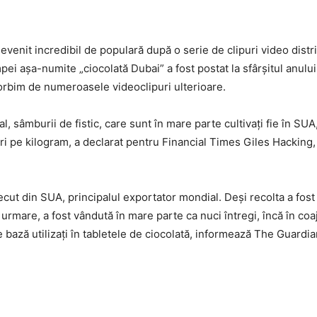
evenit incredibil de populară după o serie de clipuri video distr
pei așa-numite „ciocolată Dubai” a fost postat la sfârșitul anului
vorbim de numeroasele videoclipuri ulterioare.
l, sâmburii de fistic, care sunt în mare parte cultivați fie în SUA, 
lari pe kilogram, a declarat pentru Financial Times Giles Hacking,
recut din SUA, principalul exportator mondial. Deși recolta a fos
n urmare, a fost vândută în mare parte ca nuci întregi, încă în coa
bază utilizați în tabletele de ciocolată, informează The Guardia