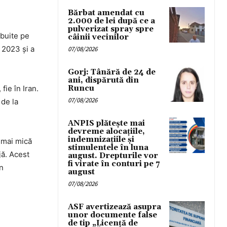
Bărbat amendat cu
2.000 de lei după ce a
pulverizat spray spre
ibuite pe
câinii vecinilor
 2023 și a
07/08/2026
Gorj: Tânără de 24 de
ani, dispărută din
fie în Iran.
Runcu
07/08/2026
 de la
ANPIS plătește mai
devreme alocațiile,
indemnizațiile și
t mai mică
stimulentele în luna
jă. Acest
august. Drepturile vor
fi virate în conturi pe 7
n
august
07/08/2026
ASF avertizează asupra
unor documente false
de tip „Licență de