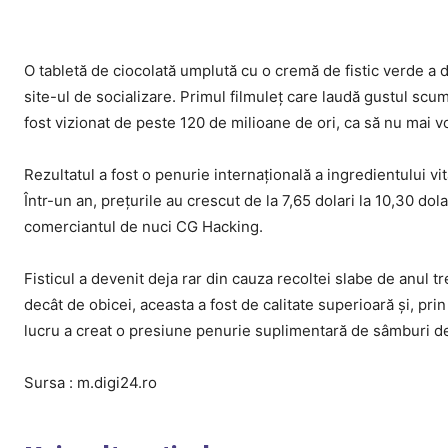
O tabletă de ciocolată umplută cu o cremă de fistic verde a d
site-ul de socializare. Primul filmuleț care laudă gustul scum
fost vizionat de peste 120 de milioane de ori, ca să nu mai 
Rezultatul a fost o penurie internațională a ingredientului vita
Într-un an, prețurile au crescut de la 7,65 dolari la 10,30 do
comerciantul de nuci CG Hacking.
Fisticul a devenit deja rar din cauza recoltei slabe de anul t
decât de obicei, aceasta a fost de calitate superioară și, pri
lucru a creat o presiune penurie suplimentară de sâmburi de 
Sursa : m.digi24.ro