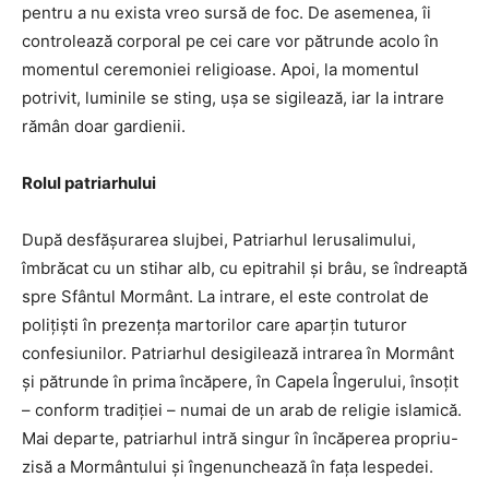
pentru a nu exista vreo sursă de foc. De asemenea, îi
controlează corporal pe cei care vor pătrunde acolo în
momentul ceremoniei religioase. Apoi, la momentul
potrivit, luminile se sting, uşa se sigilează, iar la intrare
rămân doar gardienii.
Rolul patriarhului
După desfăşurarea slujbei, Patriarhul Ierusalimului,
îmbrăcat cu un stihar alb, cu epitrahil şi brâu, se îndreaptă
spre Sfântul Mormânt. La intrare, el este controlat de
poliţişti în prezenţa martorilor care aparţin tuturor
confesiunilor. Patriarhul desigilează intrarea în Mormânt
şi pătrunde în prima încăpere, în Capela Îngerului, însoţit
– conform tradiţiei – numai de un arab de religie islamică.
Mai departe, patriarhul intră singur în încăperea propriu-
zisă a Mormântului şi îngenunchează în faţa lespedei.