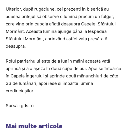
Ulterior, după rugăciune, cei prezenţi în biserică au
adesea prilejul să observe o lumină precum un fulger,
care vine prin cupola aflată deasupra Capelei Sfântului
Mormânt. Această lumină ajunge până la lespedea
Sfântului Mormânt, aprinzând astfel vata presărată
deasupra.
Rolul patriarhului este de a lua în mâini această vată
aprinsă şi a o aşeza în două cupe de aur. Apoi se întoarce
în Capela Îngerului şi aprinde două mănunchiuri de câte
33 de lumânări, apoi iese şi împarte lumina
credincioşilor.
Sursa : gds.ro
Mai multe articole