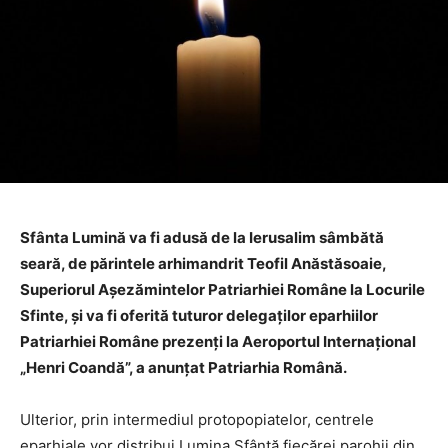
Sfânta Lumină va fi adusă de la Ierusalim sâmbătă
seară, de părintele arhimandrit Teofil Anăstăsoaie,
Superiorul Aşezămintelor Patriarhiei Române la Locurile
Sfinte, şi va fi oferită tuturor delegaţilor eparhiilor
Patriarhiei Române prezenţi la Aeroportul Internaţional
„Henri Coandă”, a anunţat Patriarhia Română.
Ulterior, prin intermediul protopopiatelor, centrele
eparhiale vor distribui Lumina Sfântă fiecărei parohii din