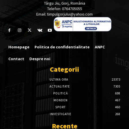
Târgu Jiu, Gorj, România
Telefon: 0764705055
Email: timpulgorjului@yahoo.com
Homepage
Politica de confidentialitate
ANPC
Contact
Despre noi
Categorii
ULTIMA ORA
23373
ACTUALITATE
7305
POLITICĂ
698
MONDEN
467
SPORT
460
INVESTIGATIE
268
Recente