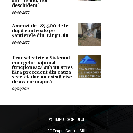
alții închid, noi
deschidem”
08/08/2026
Amenzi de 187.500 de lei
după controale pe
șantierele din Târgu Jiu
08/08/2026
Transelectrica: Sistemul
energetic național
funcționează sub un stres
fără precedent din cauza
secetei, dar nu există risc
de avarie majoră
08/08/2026
© TIMPUL GORJULUI
SC Timpul Gorjului SRL