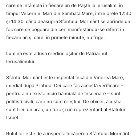
care se întâmplă în fiecare an de Paşte la Ierusalim, în
timpul Vecerniei Mari din Sâmbăta Mare, între orele 12:30
şi 14:30, când deasupra Sfântului Mormânt se aprinde un
foc care se pogoară din cer, manifestându-se diferit în
fiecare an şi care, în primele minute, nu frige.
Lumina este adusă credincioşilor de Patriarhul
Ierusalimului.
Sfântul Mormânt este inspectat încă din Vinerea Mare,
imediat după Prohod. Cei care fac această verificare –
pentru a nu exista nicio bănuială de înscenare – sunt
poliţişti civili, care nu sunt creştini. De obicei, aceştia
sunt trei: un arab, un turc şi un reprezentant al Statului
Israel.
Rolul lor este de a inspecta încăperea Sfântului Mormânt