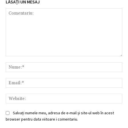
LĂSAȚI UN MESAJ
Comentariu:
Nu
Ema
Web
Salvați numele meu, adresa de e-mail și site-ul web în acest
browser pentru data viitoare i comentariu.