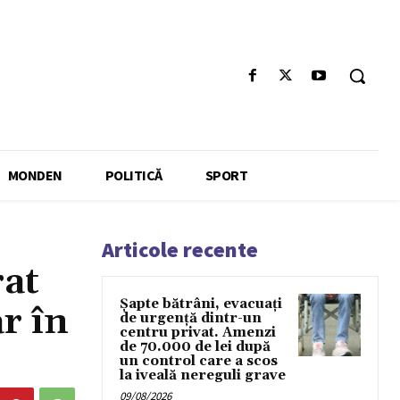
MONDEN
POLITICĂ
SPORT
Articole recente
rat
Șapte bătrâni, evacuați
r în
de urgență dintr-un
centru privat. Amenzi
de 70.000 de lei după
un control care a scos
la iveală nereguli grave
09/08/2026