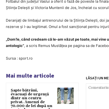
Fotbalul din județul Vaslui a oferit o fază de poveste la fina
Știința Deleşti și Victoria Muntenii de Jos, încheiat cu scoru
Deranjați de limbajul antrenorului de la Știința Deleşti, doi j
rezerve și l-au legitimat. Omul a fost sancționat pentru injurii
„Dom’le, când credeam că le-am văzut pe toate, mai vine una
antologic”
, a scris Remus Mustățea pe pagina sa de Facebook
Sursa : sport.ro
Mai multe articole
LĂSAȚI UN ME
Șapte bătrâni,
evacuați de urgență
dintr-un centru
privat. Amenzi de
70.000 de lei după un