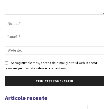
Comentariu:
Nu
Ema
Web
Salvați numele meu, adresa de e-mail și site-ul web în acest
browser pentru data viitoare i comentariu.
Articole recente