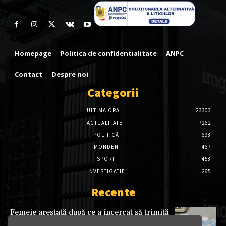
Homepage
Politica de confidentialitate
ANPC
Contact
Despre noi
Categorii
ULTIMA ORA
23303
ACTUALITATE
7262
POLITICĂ
698
MONDEN
467
SPORT
458
INVESTIGATIE
265
Recente
Femeie arestată după ce a încercat să trimită
35 de doze de cocaină în Austria, ascunse