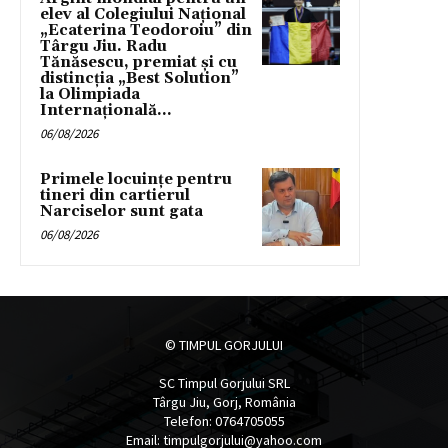
elev al Colegiului Național
„Ecaterina Teodoroiu” din
Târgu Jiu. Radu
Tănăsescu, premiat și cu
distincția „Best Solution”
la Olimpiada
Internațională...
06/08/2026
Primele locuințe pentru
tineri din cartierul
Narciselor sunt gata
06/08/2026
© TIMPUL GORJULUI
SC Timpul Gorjului SRL
Târgu Jiu, Gorj, România
Telefon: 0764705055
Email: timpulgorjului@yahoo.com