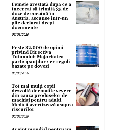
Femeie arestată după ce a
încercat să trimită 35 de
doze de cocaină în
Austria, ascunse într-un
plic declarat drept
documente
06/08/2026
Peste 82.000 de opinii
privind Directiva
Tutunului: Majoritatea
participanților cer reguli
bazate pe dovezi
06/08/2026
Tot mai mulți copii
dezvoltă dermatite severe
din cauza produselor de
machiaj pentru adulți.
Medicii avertizează asupra
riscurilor
06/08/2026
Argint mondial pentru un