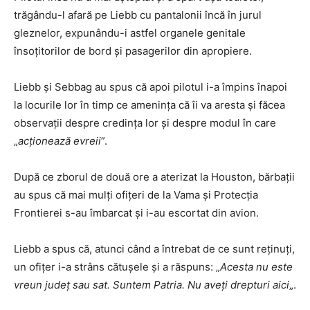
trăgându-l afară pe Liebb cu pantalonii încă în jurul
gleznelor, expunându-i astfel organele genitale
însoțitorilor de bord și pasagerilor din apropiere.
Liebb și Sebbag au spus că apoi pilotul i-a împins înapoi
la locurile lor în timp ce amenința că îi va aresta și făcea
observații despre credința lor și despre modul în care
„
acţionează evreii
”.
După ce zborul de două ore a aterizat la Houston, bărbații
au spus că mai mulți ofițeri de la Vama și Protecția
Frontierei s-au îmbarcat și i-au escortat din avion.
Liebb a spus că, atunci când a întrebat de ce sunt reținuți,
un ofițer i-a strâns cătușele și a răspuns: „
Acesta nu este
vreun județ sau sat. Suntem Patria. Nu aveți drepturi aici
„.