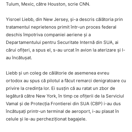
Tulum, Mexic, către Houston, scrie CNN.
Yisroel Liebb, din New Jersey, și-a descris călătoria prin
tratamentul neprietenos primit într-un proces federal
deschis împotriva companiei aeriene și a
Departamentului pentru Securitate Internă din SUA, ai
cărui ofițeri, a spus el, s-au urcat în avion la aterizare și l-
au încătușat.
Liebb și un coleg de călătorie de asemenea evreu
ortodox au spus că pilotul a făcut remarci denigratoare cu
privire la credința lor. Ei susțin că au ratat un zbor de
legătură către New York, în timp ce ofițerii de la Serviciul
Vamal și de Protecția Frontierei din SUA (CBP) i-au dus
încătușați printr-un terminal de aeroport, i-au plasat în
celule și le-au percheziționat bagajele.