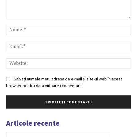
Comentariu:
Nu
Ema
Web
Salvați numele meu, adresa de e-mail și site-ul web în acest
browser pentru data viitoare i comentariu.
Articole recente