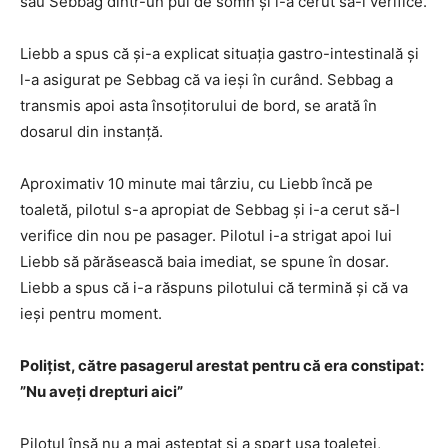
său Sebbag dintr-un pui de somn și i-a cerut să-l verifice.
Liebb a spus că și-a explicat situația gastro-intestinală și
l-a asigurat pe Sebbag că va ieși în curând. Sebbag a
transmis apoi asta însoțitorului de bord, se arată în
dosarul din instanță.
Aproximativ 10 minute mai târziu, cu Liebb încă pe
toaletă, pilotul s-a apropiat de Sebbag și i-a cerut să-l
verifice din nou pe pasager. Pilotul i-a strigat apoi lui
Liebb să părăsească baia imediat, se spune în dosar.
Liebb a spus că i-a răspuns pilotului că termină și că va
ieși pentru moment.
Polițist, către pasagerul arestat pentru că era constipat:
”Nu aveți drepturi aici”
Pilotul însă nu a mai așteptat și a spart ușa toaletei,