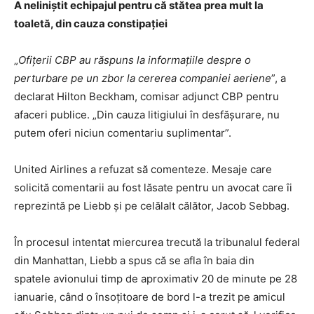
A neliniștit echipajul pentru că stătea prea mult la
toaletă, din cauza constipației
„
Ofițerii CBP au răspuns la informațiile despre o
perturbare pe un zbor la cererea companiei aeriene
”, a
declarat Hilton Beckham, comisar adjunct CBP pentru
afaceri publice. „Din cauza litigiului în desfășurare, nu
putem oferi niciun comentariu suplimentar”.
United Airlines a refuzat să comenteze. Mesaje care
solicită comentarii au fost lăsate pentru un avocat care îi
reprezintă pe Liebb și pe celălalt călător, Jacob Sebbag.
În procesul intentat miercurea trecută la tribunalul federal
din Manhattan, Liebb a spus că se afla în baia din
spatele avionului timp de aproximativ 20 de minute pe 28
ianuarie, când o însoțitoare de bord l-a trezit pe amicul