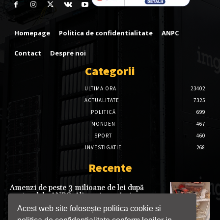
Homepage
Politica de confidentialitate
ANPC
Contact
Despre noi
Categorii
ULTIMA ORA
23402
ACTUALITATE
7325
POLITICĂ
699
MONDEN
467
SPORT
460
INVESTIGATIE
268
Recente
Amenzi de peste 3 milioane de lei după
controalele ANPC. Alimente expirate,
produse degradate și nereguli în comerț și
Acest web site folosește politica cookie si
servicii