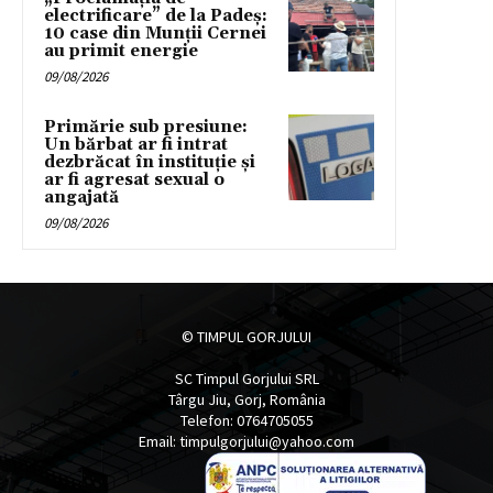
electrificare” de la Padeș:
10 case din Munții Cernei
au primit energie
09/08/2026
Primărie sub presiune:
Un bărbat ar fi intrat
dezbrăcat în instituție și
ar fi agresat sexual o
angajată
09/08/2026
© TIMPUL GORJULUI
SC Timpul Gorjului SRL
Târgu Jiu, Gorj, România
Telefon: 0764705055
Email: timpulgorjului@yahoo.com