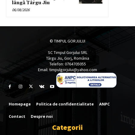
lângă Târgu Jiu
06/08/2026
© TIMPUL GORJULUI
SC Timpul Gorjului SRL
Târgu Jiu, Gorj, România
Telefon: 0764705055
Email: timpulgorjului@yahoo.com
Homepage
Politica de confidentialitate
ANPC
Contact
Despre noi
Categorii