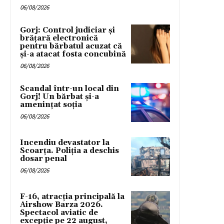
06/08/2026
Gorj: Control judiciar și
brățară electronică
pentru bărbatul acuzat că
și-a atacat fosta concubină
06/08/2026
Scandal într-un local din
Gorj! Un bărbat și-a
amenințat soția
06/08/2026
Incendiu devastator la
Scoarța. Poliția a deschis
dosar penal
06/08/2026
F-16, atracția principală la
Airshow Barza 2026.
Spectacol aviatic de
excepție pe 22 august,