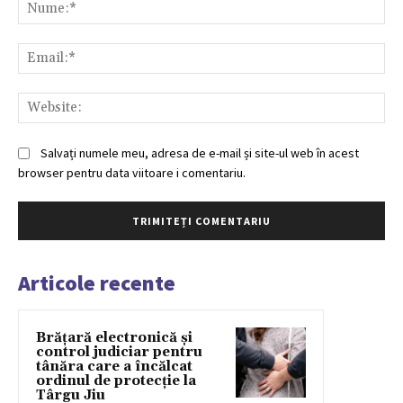
Nu
Ema
Web
Salvați numele meu, adresa de e-mail și site-ul web în acest
browser pentru data viitoare i comentariu.
Articole recente
Brățară electronică și
control judiciar pentru
tânăra care a încălcat
ordinul de protecție la
Târgu Jiu