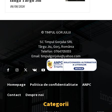
lângă Târgu Jiu
06/08/2026
© TIMPUL GORJULUI
SC Timpul Gorjului SRL
Târgu Jiu, Gorj, România
Telefon: 0764705055
Email: timpulgorjului@yahoo.com
Homepage
Politica de confidentialitate
ANPC
Contact
Despre noi
Categorii