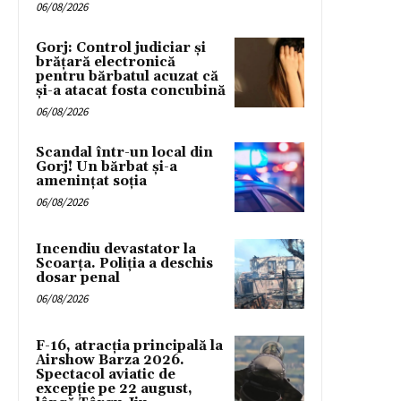
06/08/2026
Gorj: Control judiciar și
brățară electronică
pentru bărbatul acuzat că
și-a atacat fosta concubină
06/08/2026
Scandal într-un local din
Gorj! Un bărbat și-a
amenințat soția
06/08/2026
Incendiu devastator la
Scoarța. Poliția a deschis
dosar penal
06/08/2026
F-16, atracția principală la
Airshow Barza 2026.
Spectacol aviatic de
excepție pe 22 august,