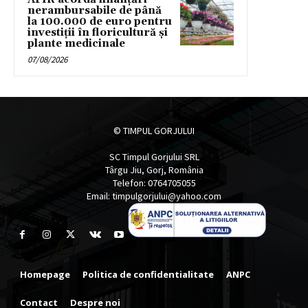
nerambursabile de până
la 100.000 de euro pentru
investiții în floricultură și
plante medicinale
07/08/2026
© TIMPUL GORJULUI
SC Timpul Gorjului SRL
Târgu Jiu, Gorj, România
Telefon: 0764705055
Email: timpulgorjului@yahoo.com
Homepage
Politica de confidentialitate
ANPC
Contact
Despre noi