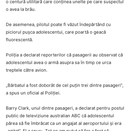
o centură utilitară care conținea unelte pe care suspectul
o avea la brâu.
De asemenea, pilotul poate fi văzut îndepărtând cu
piciorul pușca adolescentui, care poartă o geacă
fluorescentă.
Poliția a declarat reporterilor că pasagerii au observat că
adolescentul avea o armă asupra sa în timp ce urca
treptele către avion.
„Bărbatul a fost doborât de cel puțin trei dintre pasageri”,
a spus un oficial al Poliției.
Barry Clark, unul dintre pasageri, a declarat pentru postul
public de televiziune australian ABC că adolescentul
părea să fie îmbrăcat ca un angajat al aeroportului și era
„agitat”. El a spus: „Tot ce am putut să fac a fost să