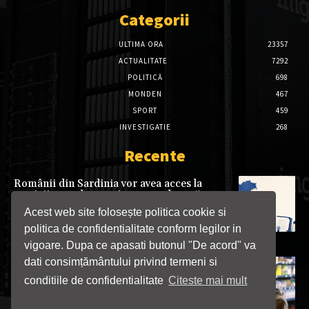
Categorii
ULTIMA ORA
23357
ACTUALITATE
7292
POLITICĂ
698
MONDEN
467
SPORT
459
INVESTIGATIE
268
Recente
Românii din Sardinia vor avea acces la
servicii consulare mai aproape de casă.
Punct consular itinerant, deschis la Cagliari
Acest web site folosește politica cookie si
din 7 august
politica de confidentialitate conform legilor in
07/08/2026
vigoare. Dupa ce apasati butonul "De acord" va
dati consimțământului privind termeni si
Gorj: A furat dintr-un magazin din Rovinari
și a ajuns direct în arest
conditiile de confidentialitate
Citeste mai mult
07/08/2026