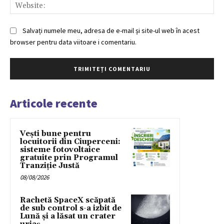
Web
Salvați numele meu, adresa de e-mail și site-ul web în acest
browser pentru data viitoare i comentariu.
Articole recente
Vești bune pentru
locuitorii din Ciuperceni:
sisteme fotovoltaice
gratuite prin Programul
Tranziție Justă
08/08/2026
Rachetă SpaceX scăpată
de sub control s-a izbit de
Lună și a lăsat un crater