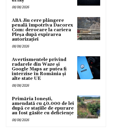
uriaș
08/08/2026
ABA Jiu cere plângere
penală împotriva Dacorex
Com: derocare la cariera
Pleșa după expirarea
autorizației
08/08/2026
Avertismentele privind
radarele din Waze și
Google Maps ar putea fi
interzise în România și
alte state UE
08/08/2026
Primăria Ionești,
amendată cu 40.000 de lei
după ce stațiile de epurare
au fost găsite cu deficiențe
08/08/2026