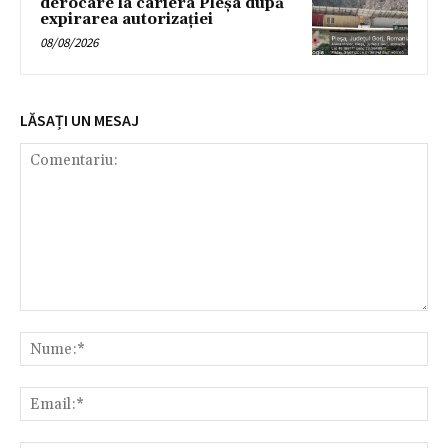
derocare la cariera Pleșa după
expirarea autorizației
08/08/2026
LĂSAȚI UN MESAJ
Comentariu:
Nu
Ema