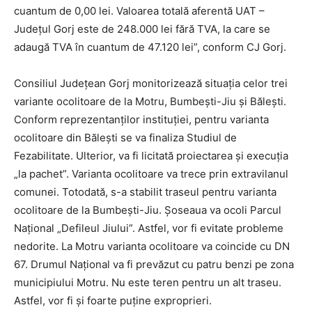
cuantum de 0,00 lei. Valoarea totală aferentă UAT –
Județul Gorj este de 248.000 lei fără TVA, la care se
adaugă TVA în cuantum de 47.120 lei”, conform CJ Gorj.
Consiliul Județean Gorj monitorizează situația celor trei
variante ocolitoare de la Motru, Bumbești-Jiu și Bălești.
Conform reprezentanților instituției, pentru varianta
ocolitoare din Bălești se va finaliza Studiul de
Fezabilitate. Ulterior, va fi licitată proiectarea și execuția
„la pachet”. Varianta ocolitoare va trece prin extravilanul
comunei. Totodată, s-a stabilit traseul pentru varianta
ocolitoare de la Bumbești-Jiu. Șoseaua va ocoli Parcul
Național „Defileul Jiului”. Astfel, vor fi evitate probleme
nedorite. La Motru varianta ocolitoare va coincide cu DN
67. Drumul Național va fi prevăzut cu patru benzi pe zona
municipiului Motru. Nu este teren pentru un alt traseu.
Astfel, vor fi și foarte puține exproprieri.