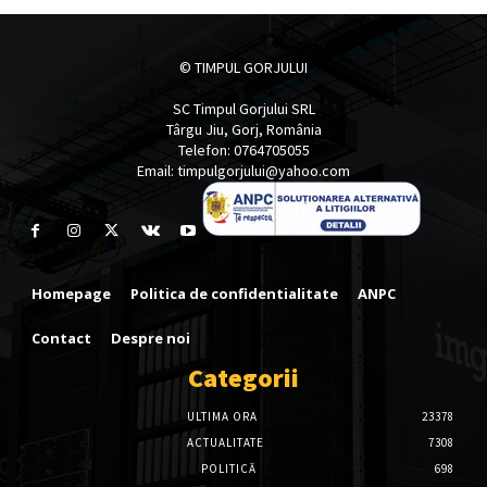
© TIMPUL GORJULUI
SC Timpul Gorjului SRL
Târgu Jiu, Gorj, România
Telefon: 0764705055
Email: timpulgorjului@yahoo.com
Homepage
Politica de confidentialitate
ANPC
Contact
Despre noi
Categorii
ULTIMA ORA
23378
ACTUALITATE
7308
POLITICĂ
698