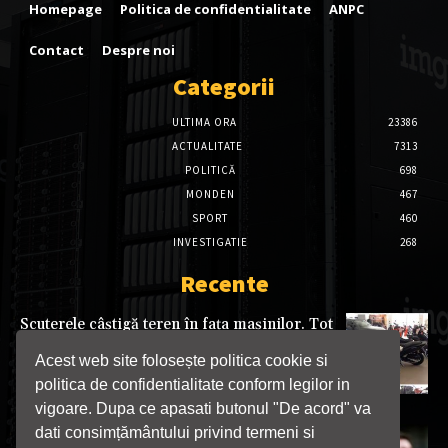
Homepage
Politica de confidentialitate
ANPC
Contact
Despre noi
Categorii
ULTIMA ORA
23386
ACTUALITATE
7313
POLITICĂ
698
MONDEN
467
SPORT
460
INVESTIGATIE
268
Recente
Scuterele câștigă teren în fața mașinilor. Tot
mai mulți români aleg două roți pentru a
evita traficul și a reduce costurile
Acest web site folosește politica cookie si
08/08/2026
politica de confidentialitate conform legilor in
vigoare. Dupa ce apasati butonul "De acord" va
dati consimțământului privind termeni si
Cristian Bușoi: Redeschiderea unor centrale