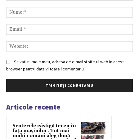
Comentariu:
Nu
Ema
Web
Salvați numele meu, adresa de e-mail și site-ul web în acest
browser pentru data viitoare i comentariu.
Articole recente
Scuterele câștigă teren în
fața mașinilor. Tot mai
mulți români aleg două