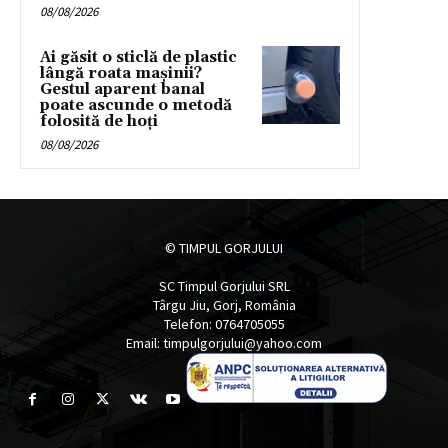
08/08/2026
Ai găsit o sticlă de plastic
lângă roata mașinii?
Gestul aparent banal
poate ascunde o metodă
folosită de hoți
08/08/2026
© TIMPUL GORJULUI
SC Timpul Gorjului SRL
Târgu Jiu, Gorj, România
Telefon: 0764705055
Email: timpulgorjului@yahoo.com