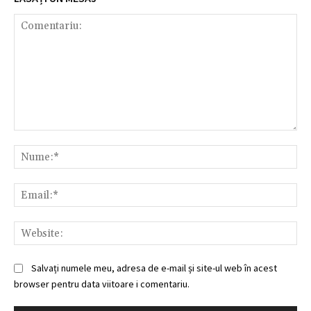
Comentariu:
Nu
Ema
Web
Salvați numele meu, adresa de e-mail și site-ul web în acest
browser pentru data viitoare i comentariu.