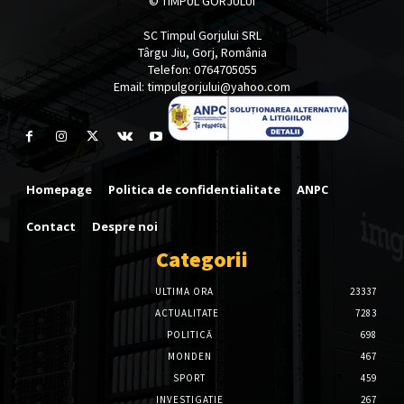
© TIMPUL GORJULUI
SC Timpul Gorjului SRL
Târgu Jiu, Gorj, România
Telefon: 0764705055
Email: timpulgorjului@yahoo.com
Homepage
Politica de confidentialitate
ANPC
Contact
Despre noi
Categorii
ULTIMA ORA
23337
ACTUALITATE
7283
POLITICĂ
698
MONDEN
467
SPORT
459
INVESTIGATIE
267