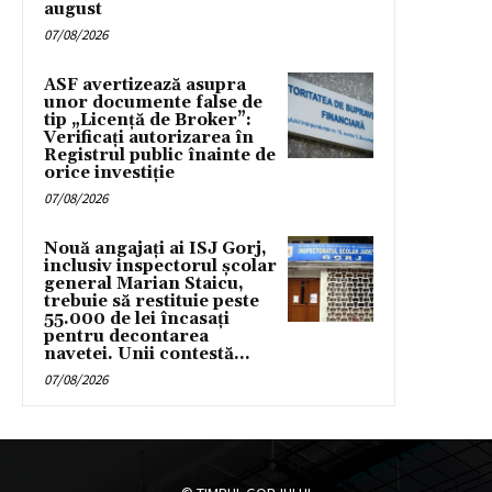
august
07/08/2026
ASF avertizează asupra
unor documente false de
tip „Licență de Broker”:
Verificați autorizarea în
Registrul public înainte de
orice investiție
07/08/2026
Nouă angajați ai ISJ Gorj,
inclusiv inspectorul școlar
general Marian Staicu,
trebuie să restituie peste
55.000 de lei încasați
pentru decontarea
navetei. Unii contestă...
07/08/2026