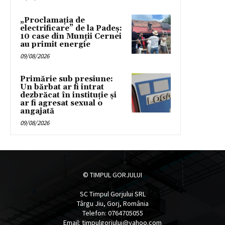
„Proclamația de
electrificare” de la Padeș:
10 case din Munții Cernei
au primit energie
09/08/2026
Primărie sub presiune:
Un bărbat ar fi intrat
dezbrăcat în instituție și
ar fi agresat sexual o
angajată
09/08/2026
© TIMPUL GORJULUI
SC Timpul Gorjului SRL
Târgu Jiu, Gorj, România
Telefon: 0764705055
Email: timpulgorjului@yahoo.com