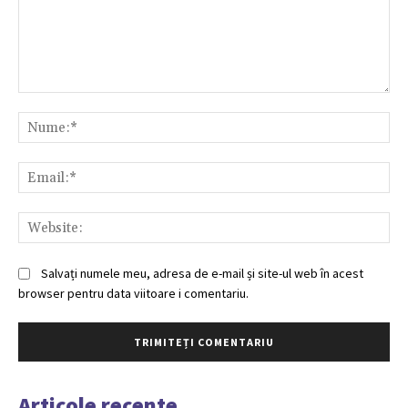
Comentariu:
Nu
Ema
Web
Salvați numele meu, adresa de e-mail și site-ul web în acest
browser pentru data viitoare i comentariu.
Articole recente