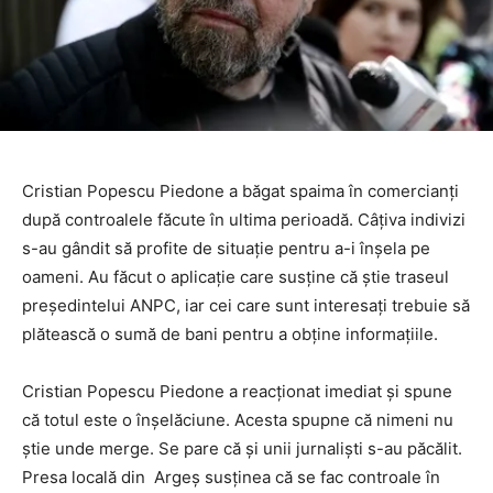
Cristian Popescu Piedone a băgat spaima în comercianți
după controalele făcute în ultima perioadă. Câțiva indivizi
s-au gândit să profite de situație pentru a-i înșela pe
oameni. Au făcut o aplicație care susține că știe traseul
președintelui ANPC, iar cei care sunt interesați trebuie să
plătească o sumă de bani pentru a obține informațiile.
Cristian Popescu Piedone a reacționat imediat și spune
că totul este o înșelăciune. Acesta spupne că nimeni nu
știe unde merge. Se pare că și unii jurnaliști s-au păcălit.
Presa locală din Argeș susținea că se fac controale în