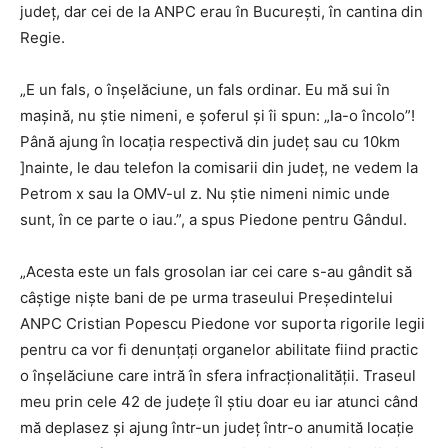
județ, dar cei de la ANPC erau în București, în cantina din
Regie.
„E un fals, o înșelăciune, un fals ordinar. Eu mă sui în
mașină, nu știe nimeni, e șoferul și îi spun: „Ia-o încolo”!
Până ajung în locația respectivă din județ sau cu 10km
]nainte, le dau telefon la comisarii din județ, ne vedem la
Petrom x sau la OMV-ul z. Nu știe nimeni nimic unde
sunt, în ce parte o iau.”, a spus Piedone pentru Gândul.
„Acesta este un fals grosolan iar cei care s-au gândit să
câștige niște bani de pe urma traseului Președintelui
ANPC Cristian Popescu Piedone vor suporta rigorile legii
pentru ca vor fi denunțați organelor abilitate fiind practic
o înșelăciune care intră în sfera infracționalității. Traseul
meu prin cele 42 de județe îl știu doar eu iar atunci când
mă deplasez și ajung într-un județ într-o anumită locație