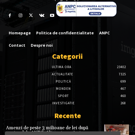
Homepage
Politica de confidentialitate
ANPC
Contact
Despre noi
Categorii
ULTIMA ORA
23402
ACTUALITATE
7325
POLITICĂ
699
MONDEN
467
SPORT
460
INVESTIGATIE
268
Recente
Amenzi de peste 3 milioane de lei după
controalele ANPC. Alimente expirate,