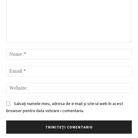
Comentariu:
Nu
Ema
Web
Salvați numele meu, adresa de e-mail și site-ul web în acest
browser pentru data viitoare i comentariu.