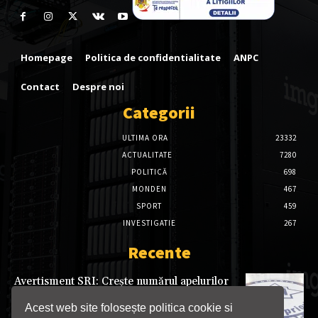
Homepage
Politica de confidentialitate
ANPC
Contact
Despre noi
Categorii
ULTIMA ORA
23332
ACTUALITATE
7280
POLITICĂ
698
MONDEN
467
SPORT
459
INVESTIGATIE
267
Recente
Avertisment SRI: Crește numărul apelurilor
frauduloase prin spoofing. Instituția explică
cum vă puteți proteja
Acest web site folosește politica cookie si