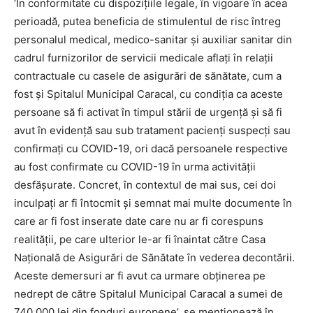
‘În conformitate cu dispozițiile legale, în vigoare în acea
perioadă, putea beneficia de stimulentul de risc întreg
personalul medical, medico-sanitar și auxiliar sanitar din
cadrul furnizorilor de servicii medicale aflați în relații
contractuale cu casele de asigurări de sănătate, cum a
fost și Spitalul Municipal Caracal, cu condiția ca aceste
persoane să fi activat în timpul stării de urgență și să fi
avut în evidență sau sub tratament pacienți suspecți sau
confirmați cu COVID-19, ori dacă persoanele respective
au fost confirmate cu COVID-19 în urma activității
desfășurate. Concret, în contextul de mai sus, cei doi
inculpați ar fi întocmit și semnat mai multe documente în
care ar fi fost inserate date care nu ar fi corespuns
realității, pe care ulterior le-ar fi înaintat către Casa
Națională de Asigurări de Sănătate în vederea decontării.
Aceste demersuri ar fi avut ca urmare obținerea pe
nedrept de către Spitalul Municipal Caracal a sumei de
740.000 lei din fonduri europene’, se menționează în