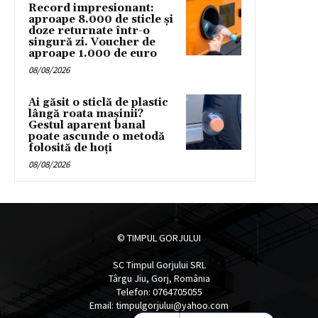
Record impresionant:
aproape 8.000 de sticle și
doze returnate într-o
singură zi. Voucher de
aproape 1.000 de euro
08/08/2026
Ai găsit o sticlă de plastic
lângă roata mașinii?
Gestul aparent banal
poate ascunde o metodă
folosită de hoți
08/08/2026
© TIMPUL GORJULUI
SC Timpul Gorjului SRL
Târgu Jiu, Gorj, România
Telefon: 0764705055
Email: timpulgorjului@yahoo.com