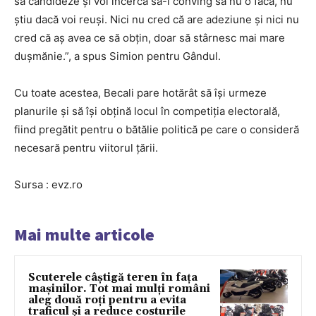
să candideze și voi încerca să-l conving să nu o facă, nu
știu dacă voi reuși. Nici nu cred că are adeziune și nici nu
cred că aș avea ce să obțin, doar să stârnesc mai mare
dușmănie.”, a spus Simion pentru Gândul.
Cu toate acestea, Becali pare hotărât să își urmeze
planurile și să își obțină locul în competiția electorală,
fiind pregătit pentru o bătălie politică pe care o consideră
necesară pentru viitorul țării.
Sursa : evz.ro
Mai multe articole
Scuterele câștigă teren în fața
mașinilor. Tot mai mulți români
aleg două roți pentru a evita
traficul și a reduce costurile