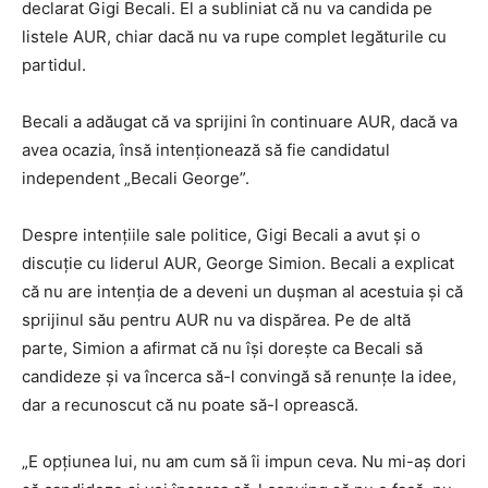
declarat Gigi Becali. El a subliniat că nu va candida pe
listele AUR, chiar dacă nu va rupe complet legăturile cu
partidul.
Becali a adăugat că va sprijini în continuare AUR, dacă va
avea ocazia, însă intenționează să fie candidatul
independent „Becali George”.
Despre intențiile sale politice, Gigi Becali a avut și o
discuție cu liderul AUR, George Simion. Becali a explicat
că nu are intenția de a deveni un dușman al acestuia și că
sprijinul său pentru AUR nu va dispărea. Pe de altă
parte, Simion a afirmat că nu își dorește ca Becali să
candideze și va încerca să-l convingă să renunțe la idee,
dar a recunoscut că nu poate să-l oprească.
„E opțiunea lui, nu am cum să îi impun ceva. Nu mi-aș dori