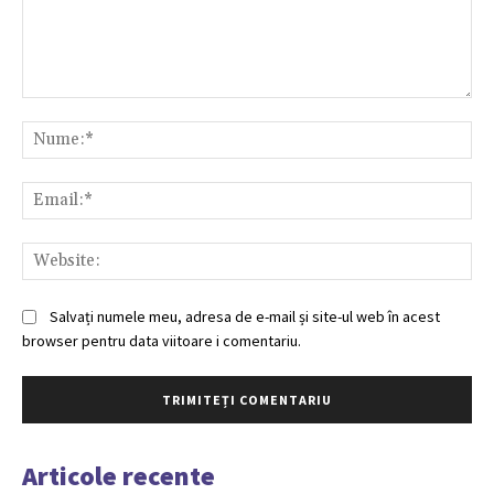
Comentariu:
Nu
Ema
Web
Salvați numele meu, adresa de e-mail și site-ul web în acest
browser pentru data viitoare i comentariu.
Articole recente