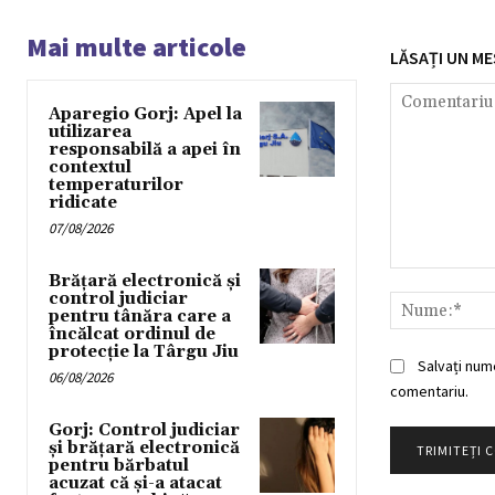
Mai multe articole
LĂSAȚI UN ME
Aparegio Gorj: Apel la
utilizarea
responsabilă a apei în
contextul
temperaturilor
ridicate
07/08/2026
Comentariu:
Brățară electronică și
control judiciar
pentru tânăra care a
încălcat ordinul de
protecție la Târgu Jiu
Salvați num
06/08/2026
comentariu.
Gorj: Control judiciar
și brățară electronică
pentru bărbatul
acuzat că și-a atacat