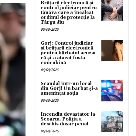
Brățară electronică și
control judiciar pentru
tânăra care a încălcat
ordinul de protecție la
Târgu Jiu
06/08/2026
Gorj: Control judiciar
și brățară electronică
pentru bărbatul acuzat
că și-a atacat fosta
concubină
06/08/2026
Scandal într-un local
din Gorj! Un bărbat și-a
amenințat soția
06/08/2026
Incendiu devastator la
Scoarța. Poliția a
deschis dosar penal
06/08/2026