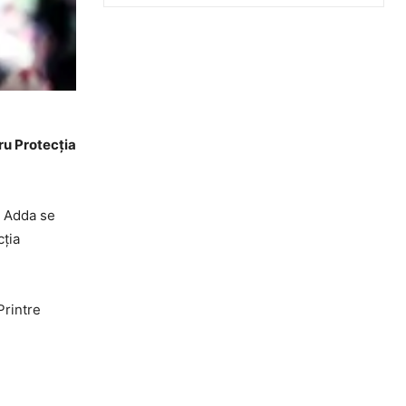
ru Protecția
și Adda se
cția
Printre