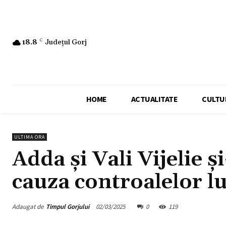
18.8
C
Județul Gorj
HOME
ACTUALITATE
CULTU
ULTIMA ORA
Adda și Vali Vijelie ș
cauza controalelor l
Adaugat de
Timpul Gorjului
02/03/2025
0
119