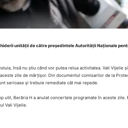
iderii unității de către președintele Autorității Naționale pent
tuia, însă nu știu când vor putea relua activitatea. Vali Vijelie 
 în aceste zile de mărțișor. Din documentul comisarilor de la Prote
nt serioase și trebuie remediate cât mai repede.
mp util, Berăria H a anulat concertele programate în aceste zile. 
 Vali Vijelie.