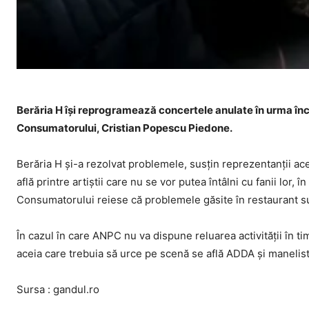
Berăria H își reprogramează concertele anulate în urma înch
Consumatorului, Cristian Popescu Piedone.
Berăria H și-a rezolvat problemele, susțin reprezentanții aces
află printre artiștii care nu se vor putea întâlni cu fanii lor,
Consumatorului reiese că problemele găsite în restaurant su
În cazul în care ANPC nu va dispune reluarea activității în ti
aceia care trebuia să urce pe scenă se află ADDA și manelistul
Sursa : gandul.ro