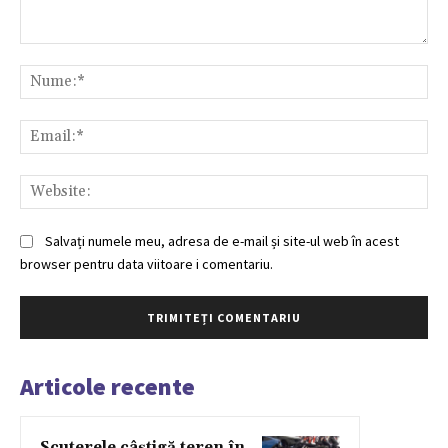
Comentariu:
Nu
Ema
Web
Salvați numele meu, adresa de e-mail și site-ul web în acest
browser pentru data viitoare i comentariu.
Articole recente
Scuterele câștigă teren în