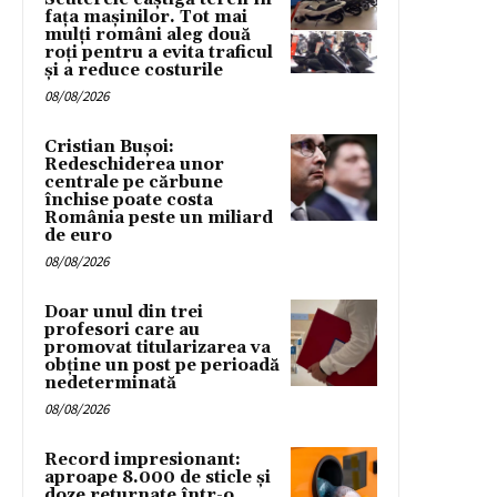
fața mașinilor. Tot mai
mulți români aleg două
roți pentru a evita traficul
și a reduce costurile
08/08/2026
Cristian Bușoi:
Redeschiderea unor
centrale pe cărbune
închise poate costa
România peste un miliard
de euro
08/08/2026
Doar unul din trei
profesori care au
promovat titularizarea va
obține un post pe perioadă
nedeterminată
08/08/2026
Record impresionant:
aproape 8.000 de sticle și
doze returnate într-o