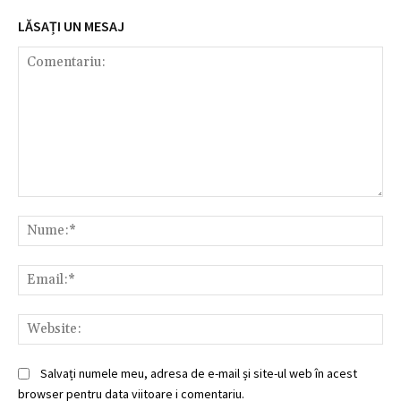
LĂSAȚI UN MESAJ
Comentariu:
Nu
Ema
Web
Salvați numele meu, adresa de e-mail și site-ul web în acest
browser pentru data viitoare i comentariu.