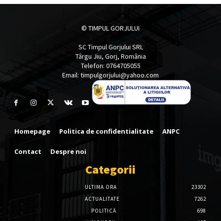
© TIMPUL GORJULUI
SC Timpul Gorjului SRL
Târgu Jiu, Gorj, România
Telefon: 0764705055
Email: timpulgorjului@yahoo.com
Homepage
Politica de confidentialitate
ANPC
Contact
Despre noi
Categorii
ULTIMA ORA
23302
ACTUALITATE
7262
POLITICĂ
698