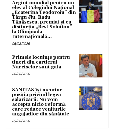
Argint mondial pentru un
elev al Colegiului Național
„Ecaterina Teodoroiu” din
Târgu Jiu. Radu
Tănăsescu, premiat și cu
distincția „Best Solution”
la Olimpiada
Internațională...
06/08/2026
Primele locuințe pentru
tineri din cartierul
Narciselor sunt gata
06/08/2026
SANITAS își menține
poziția privind legea
salarizării: Nu vom
accepta nicio reformă
care reduce veniturile
angajaților din sănătate
05/08/2026