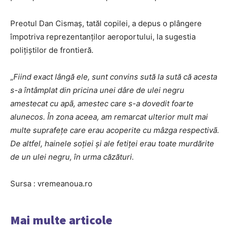
Preotul Dan Cismaș, tatăl copilei, a depus o plângere
împotriva reprezentanților aeroportului, la sugestia
polițiștilor de frontieră.
„
Fiind exact lângă ele, sunt convins sută la sută că acesta
s-a întâmplat din pricina unei dâre de ulei negru
amestecat cu apã, amestec care s-a dovedit foarte
alunecos. În zona aceea, am remarcat ulterior mult mai
multe suprafețe care erau acoperite cu mâzga respectivã.
De altfel, hainele soției și ale fetiței erau toate murdărite
de un ulei negru, în urma căzături.
Sursa : vremeanoua.ro
Mai multe articole