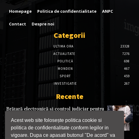
Homepage
Politica de confidentialitate
ANPC
Contact
Despre noi
Categorii
ULTIMA ORA
23328
ACTUALITATE
7276
POLITICĂ
698
MONDEN
467
SPORT
459
INVESTIGATIE
267
Recente
Brățară electronică și control judiciar pentru
tânăra care a încălcat ordinul de protecție la
Târgu Jiu
Acest web site folosește politica cookie si
06/08/2026
politica de confidentialitate conform legilor in
vigoare. Dupa ce apasati butonul "De acord" va