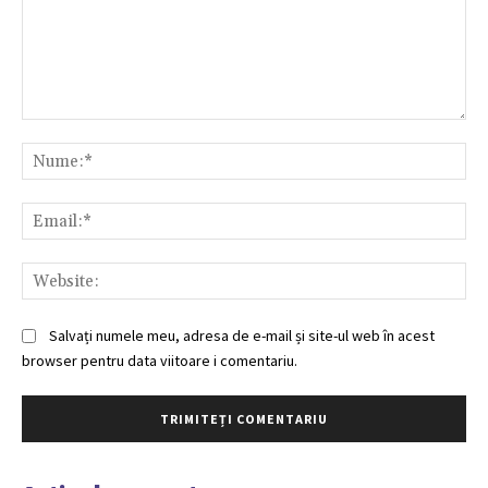
Comentariu:
Nu
Ema
Web
Salvați numele meu, adresa de e-mail și site-ul web în acest
browser pentru data viitoare i comentariu.