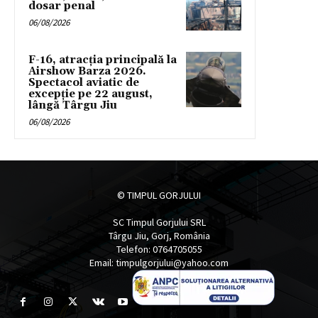
dosar penal
06/08/2026
F-16, atracția principală la
Airshow Barza 2026.
Spectacol aviatic de
excepție pe 22 august,
lângă Târgu Jiu
06/08/2026
© TIMPUL GORJULUI
SC Timpul Gorjului SRL
Târgu Jiu, Gorj, România
Telefon: 0764705055
Email: timpulgorjului@yahoo.com