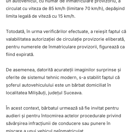
un autovehicul, cu număr de înmatriculare provizoriu, a
circulat cu viteza de 85 km/h (limitare 70 km/h), depășind
limita legală de viteză cu 15 km/h.
Totodată, în urma verificărilor efectuate, a reieșit faptul că
valabilitatea autorizației de circulație provizorie eliberată,
pentru numerele de înmatriculare provizorii, figurează ca
fiind expirată.
De asemenea, datorită acurateții imaginilor surprinse și
oferite de sistemul tehnic modern, s-a stabilit faptul că
șoferul autovehiculului este un bărbat domiciliat în
localitatea Milișăuți, județul Suceava.
În acest context, bărbatul urmează să fie invitat pentru
audieri și pentru întocmirea actelor procedurale privind
săvârșirea infracțiunii de conducere sau punere în
mișcare a unui vehicul neînmatriculat.