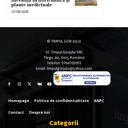
investiții în floricultură și
plante medicinale
07/08/2026
© TIMPUL GORJULUI
SC Timpul Gorjului SRL
Târgu Jiu, Gorj, România
Telefon: 0764705055
Email: timpulgorjului@yahoo.com
Homepage
Politica de confidentialitate
ANPC
Contact
Despre noi
Categorii