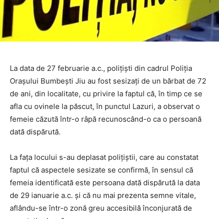
La data de 27 februarie a.c., polițiști din cadrul Poliția
Orașului Bumbești Jiu au fost sesizați de un bărbat de 72
de ani, din localitate, cu privire la faptul că, în timp ce se
afla cu ovinele la păscut, în punctul Lazuri, a observat o
femeie căzută într-o râpă recunoscând-o ca o persoană
dată dispărută.
La fața locului s-au deplasat polițiștii, care au constatat
faptul că aspectele sesizate se confirmă, în sensul că
femeia identificată este persoana dată dispărută la data
de 29 ianuarie a.c. și că nu mai prezenta semne vitale,
aflându-se într-o zonă greu accesibilă înconjurată de