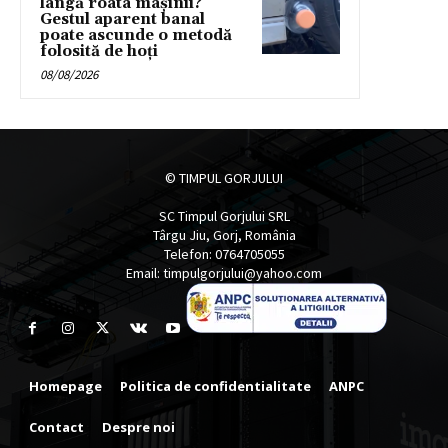
lângă roata mașinii?
Gestul aparent banal
poate ascunde o metodă
folosită de hoți
08/08/2026
© TIMPUL GORJULUI
SC Timpul Gorjului SRL
Târgu Jiu, Gorj, România
Telefon: 0764705055
Email: timpulgorjului@yahoo.com
Homepage
Politica de confidentialitate
ANPC
Contact
Despre noi