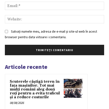
Ema
Web
Salvați numele meu, adresa de e-mail și site-ul web în acest
browser pentru data viitoare i comentariu.
Articole recente
Scuterele câștigă teren în
fața mașinilor. Tot mai
mulți români aleg două
roți pentru a evita traficul
și a reduce costurile
08/08/2026