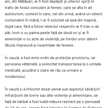
ani, din Mătăsari, ar fi fost depășiți și ulterior opriți în
trafic de fostul concubin al femeii, care se afla în alt
autoturism, context în care, cel din urmă, având un obiect
contondent în mână, i-ar fi solicitat să iasă din mașină,
după care, fără a folosi obiectul respectiv ar fi tras-o de
păr, lovit-o cu palma peste față de două ori și ar fi
amenințat-o cu acte de violență, pe fondul unor datorii
făcute împreună și neachitate de femeie.
În cauză, a fost emis ordin de protecție provizoriu, iar
persoana vătămată, a soliocitat transportarea la o unitate
medicală, acuzând o stare de rău ca urmare a
incidentului.
În cauză s-a întocmit dosar penal sub aspectul săvârşirii
infracţiunii de lovire sau alte violențe și amenințare, iar
față de bărbat a fost luată măsura reținerii pe o perioadă
de 24 de ore, acesta fiind introdus în Centrul de Reținere