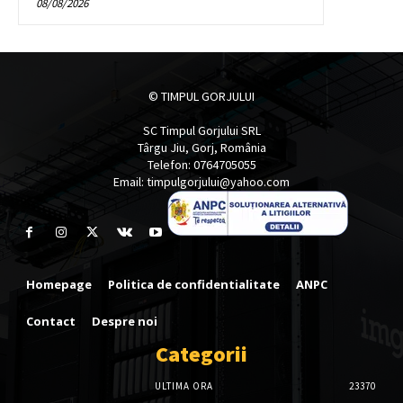
08/08/2026
© TIMPUL GORJULUI
SC Timpul Gorjului SRL
Târgu Jiu, Gorj, România
Telefon: 0764705055
Email: timpulgorjului@yahoo.com
Homepage
Politica de confidentialitate
ANPC
Contact
Despre noi
Categorii
ULTIMA ORA
23370