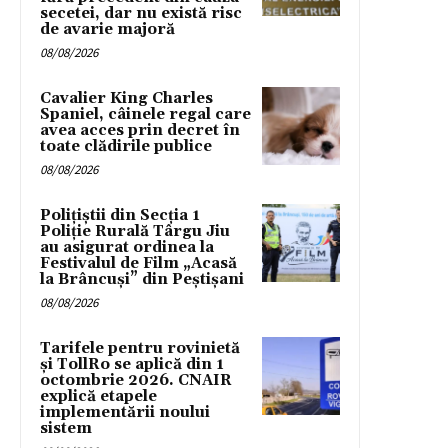
secetei, dar nu există risc
de avarie majoră
08/08/2026
Cavalier King Charles
Spaniel, câinele regal care
avea acces prin decret în
toate clădirile publice
08/08/2026
Polițiștii din Secția 1
Poliție Rurală Târgu Jiu
au asigurat ordinea la
Festivalul de Film „Acasă
la Brâncuși” din Peștișani
08/08/2026
Tarifele pentru rovinietă
și TollRo se aplică din 1
octombrie 2026. CNAIR
explică etapele
implementării noului
sistem