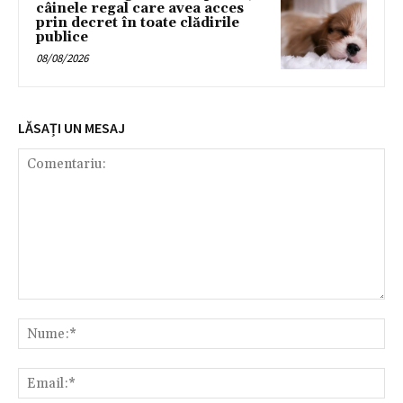
câinele regal care avea acces
prin decret în toate clădirile
publice
08/08/2026
LĂSAȚI UN MESAJ
Comentariu:
Nu
Ema