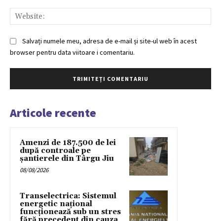
Web
Salvați numele meu, adresa de e-mail și site-ul web în acest
browser pentru data viitoare i comentariu.
Articole recente
Amenzi de 187.500 de lei
după controale pe
șantierele din Târgu Jiu
08/08/2026
Transelectrica: Sistemul
energetic național
funcționează sub un stres
fără precedent din cauza