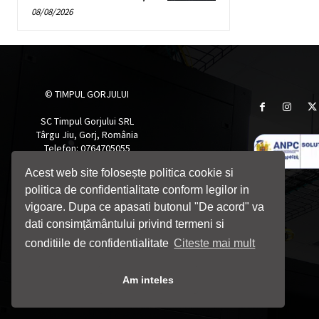
08/08/2026
© TIMPUL GORJULUI
SC Timpul Gorjului SRL
Târgu Jiu, Gorj, România
Telefon: 0764705055
Email: timpulgorjului@yahoo.com
Acest web site folosește politica cookie si
politica de confidentialitate conform legilor in
vigoare. Dupa ce apasati butonul "De acord" va
dati consimțământului privind termeni si
conditiile de confidentialitate
Citeste mai mult
Am inteles