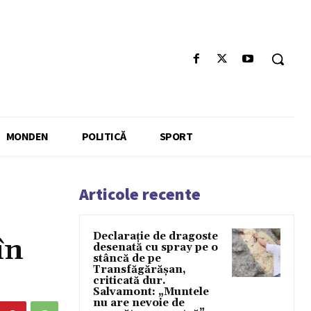
MONDEN
POLITICĂ
SPORT
Articole recente
Declarație de dragoste
în
desenată cu spray pe o
stâncă de pe
Transfăgărășan,
criticată dur.
Salvamont: „Muntele
nu are nevoie de