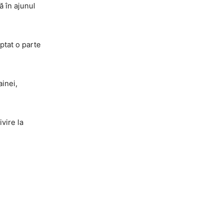
ă în ajunul
ptat o parte
inei,
vire la