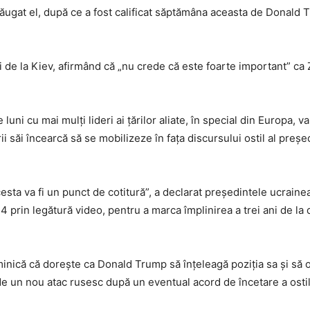
dăugat el, după ce a fost calificat săptămâna aceasta de Donald
lui de la Kiev, afirmând că „nu crede că este foarte important” ca
uni cu mai mulți lideri ai țărilor aliate, în special din Europa, va
rii săi încearcă să se mobilizeze în fața discursului ostil al preșe
ta va fi un punct de cotitură”, a declarat președintele ucraine
 24 prin legătură video, pentru a marca împlinirea a trei ani de la
inică că dorește ca Donald Trump să înțeleagă poziția sa și să 
de un nou atac rusesc după un eventual acord de încetare a ostili