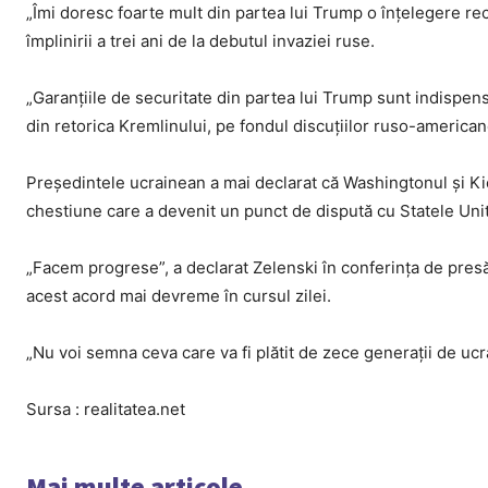
„Îmi doresc foarte mult din partea lui Trump o înțelegere rec
împlinirii a trei ani de la debutul invaziei ruse.
„Garanțiile de securitate din partea lui Trump sunt indispens
din retorica Kremlinului, pe fondul discuțiilor ruso-americane
Președintele ucrainean a mai declarat că Washingtonul și Ki
chestiune care a devenit un punct de dispută cu Statele Uni
„Facem progrese”, a declarat Zelenski în conferința de presă,
acest acord mai devreme în cursul zilei.
„Nu voi semna ceva care va fi plătit de zece generații de ucr
Sursa : realitatea.net
Mai multe articole