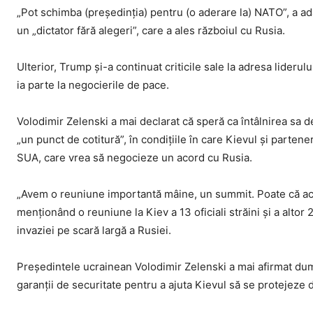
„Pot schimba (președinția) pentru (o aderare la) NATO”, a a
un „dictator fără alegeri”, care a ales războiul cu Rusia.
Ulterior, Trump și-a continuat criticile sale la adresa lideru
ia parte la negocierile de pace.
Volodimir Zelenski a mai declarat că speră ca întâlnirea sa de l
„un punct de cotitură”, în condițiile în care Kievul și partene
SUA, care vrea să negocieze un acord cu Rusia.
„Avem o reuniune importantă mâine, un summit. Poate că aces
menționând o reuniune la Kiev a 13 oficiali străini și a altor
invaziei pe scară largă a Rusiei.
Președintele ucrainean Volodimir Zelenski a mai afirmat dum
garanții de securitate pentru a ajuta Kievul să se protejeze 