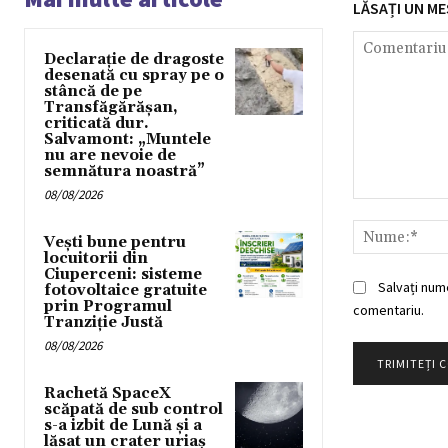
LĂSAȚI UN ME
Declarație de dragoste
desenată cu spray pe o
stâncă de pe
Transfăgărășan,
criticată dur.
Salvamont: „Muntele
nu are nevoie de
semnătura noastră”
08/08/2026
Comentariu:
Vești bune pentru
locuitorii din
Ciuperceni: sisteme
Salvați num
fotovoltaice gratuite
prin Programul
comentariu.
Tranziție Justă
08/08/2026
Rachetă SpaceX
scăpată de sub control
s-a izbit de Lună și a
lăsat un crater uriaș