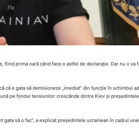
 fiind prima oară când face o astfel de declarație. Dar nu o va 
ă că e gata să demisioneze „imediat” din funcție în schimbul ader
pună pe fondul tensiunilor crescânde dintre Kiev și președintel
t gata să o fac”, a explicat președintele ucrainean în cadrul une