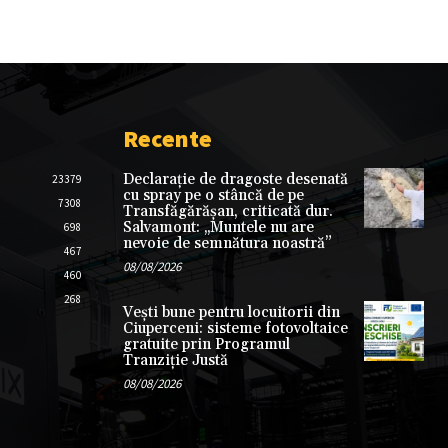
Recente
Declarație de dragoste desenată
23379
cu spray pe o stâncă de pe
7308
Transfăgărășan, criticată dur.
Salvamont: „Muntele nu are
698
nevoie de semnătura noastră”
467
08/08/2026
460
268
Vești bune pentru locuitorii din
Ciuperceni: sisteme fotovoltaice
gratuite prin Programul
Tranziție Justă
08/08/2026