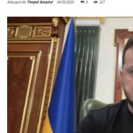
Adaugat de
Timpul Gorjului
24/02/2025
0
127