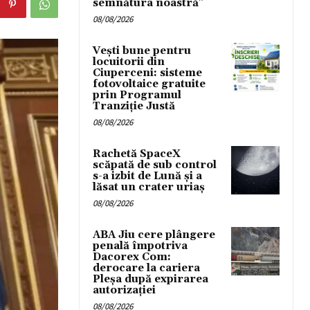
semnătura noastră”
08/08/2026
Vești bune pentru
locuitorii din
Ciuperceni: sisteme
fotovoltaice gratuite
prin Programul
Tranziție Justă
08/08/2026
Rachetă SpaceX
scăpată de sub control
s-a izbit de Lună și a
lăsat un crater uriaș
08/08/2026
ABA Jiu cere plângere
penală împotriva
Dacorex Com:
derocare la cariera
Pleșa după expirarea
autorizației
08/08/2026