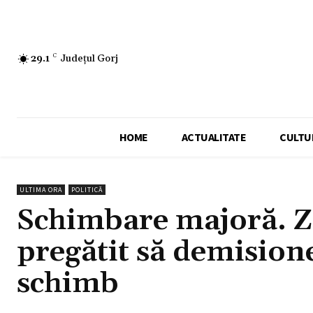
29.1
C
Județul Gorj
HOME
ACTUALITATE
CULTU
ULTIMA ORA
POLITICĂ
Schimbare majoră. Ze
pregătit să demisione
schimb