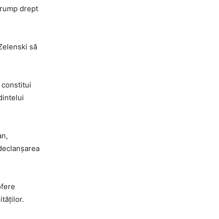
 Trump drept
 Zelenski să
 constitui
dintelui
an,
 declanșarea
ofere
tăților.