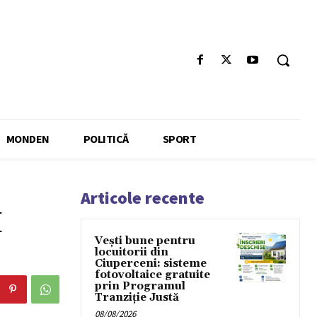
MONDEN
POLITICĂ
SPORT
Articole recente
I
Vești bune pentru
locuitorii din
Ciuperceni: sisteme
fotovoltaice gratuite
prin Programul
Tranziție Justă
08/08/2026