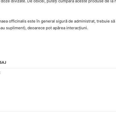
n doze divizate. De obicei, puteți cumpăra aceste produse de la
ea officinalis este în general sigură de administrat, trebuie să 
sau supliment), deoarece pot apărea interacțiuni.
SAJ