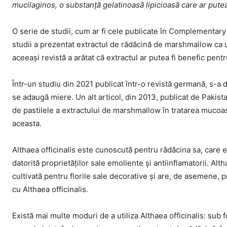
mucilaginos, o substanță gelatinoasă lipicioasă care ar putea
O serie de studii, cum ar fi cele publicate în Complementary
studii a prezentat extractul de rădăcină de marshmallow ca 
aceeași revistă a arătat că extractul ar putea fi benefic pentr
Într-un studiu din 2021 publicat într-o revistă germană, s-a
se adaugă miere. Un alt articol, din 2013, publicat de Pakis
de pastilele a extractului de marshmallow în tratarea mucoase
aceasta.
Althaea officinalis este cunoscută pentru rădăcina sa, care est
datorită proprietăților sale emoliente și antiinflamatorii. A
cultivată pentru florile sale decorative și are, de asemene, p
cu Althaea officinalis.
Există mai multe moduri de a utiliza Althaea officinalis: sub