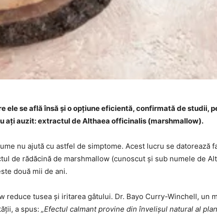
 ele se află însă și o opțiune eficientă, confirmată de studii, p
u ați auzit: extractul de Althaea officinalis (marshmallow).
 nume nu ajută cu astfel de simptome. Acest lucru se datorează f
ractul de rădăcină de marshmallow (cunoscut și sub numele de Al
este două mii de ani.
w reduce tusea și iritarea gâtului. Dr. Bayo Curry-Winchell, un 
ății, a spus:
„Efectul calmant provine din învelișul natural al plan