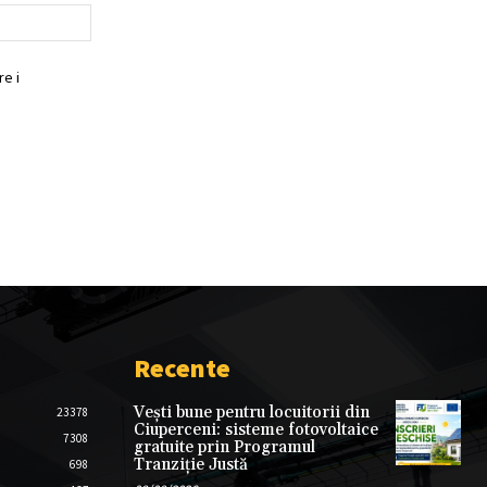
Website:
e i
Recente
Vești bune pentru locuitorii din
23378
Ciuperceni: sisteme fotovoltaice
7308
gratuite prin Programul
Tranziție Justă
698