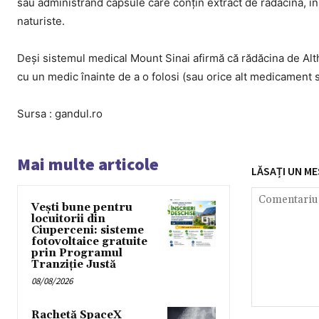
sau administrând capsule care conțin extract de rădăcină, î
naturiste.
Deși sistemul medical Mount Sinai afirmă că rădăcina de Altha
cu un medic înainte de a o folosi (sau orice alt medicament 
Sursa : gandul.ro
Mai multe articole
LĂSAȚI UN ME
Vești bune pentru
locuitorii din
Ciuperceni: sisteme
fotovoltaice gratuite
prin Programul
Tranziție Justă
08/08/2026
Comentariu:
Rachetă SpaceX