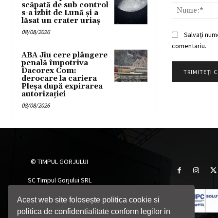
scăpată de sub control
s-a izbit de Lună și a
lăsat un crater uriaș
08/08/2026
Salvați num
comentariu.
ABA Jiu cere plângere
penală împotriva
Dacorex Com:
derocare la cariera
Pleșa după expirarea
autorizației
08/08/2026
© TIMPUL GORJULUI
SC Timpul Gorjului SRL
Târgu Jiu, Gorj, România
Telefon: 0764705055
Acest web site folosește politica cookie si
Email: timpulgorjului@yahoo.com
politica de confidentialitate conform legilor in