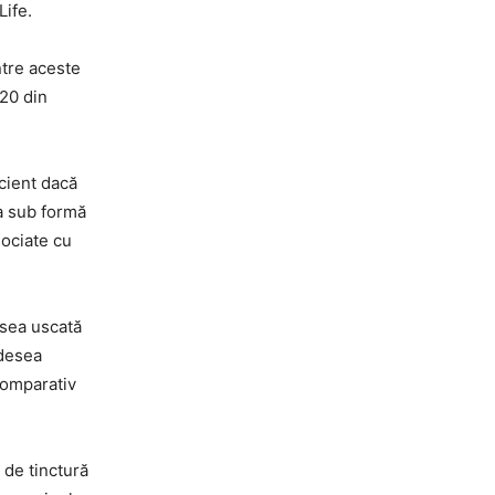
Life.
ntre aceste
020 din
cient dacă
ea sub formă
sociate cu
tusea uscată
adesea
 comparativ
 de tinctură