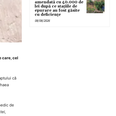
amendată cu 40.000 de
lei după ce stațiile de
epurare au fost găsite
cu deficiențe
08/08/2026
e care, cel
aptului că
thaea
medic de
tei,