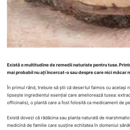
Există o multitudine de remedii naturiste pentru tuse. Printre
mai probabil nu ați încercat-o sau despre care nici măcar n
În primul rând, trebuie să știi că desertul faimos cu același
lipsește ingredientul esențial care ameliorează tusea: ext
officinalis), o plantă care a fost folosită ca medicament de p
Există dovezi că rădăcina sau planta naturală de marshmallo
medicină de familie care susține echitatea în domeniul sănăt