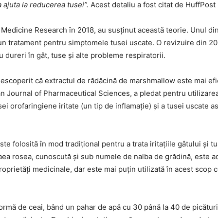
 ajuta la reducerea tusei”.
Acest detaliu a fost citat de HuffPost 
 Medicine Research în 2018, au susținut această teorie. Unul di
un tratament pentru simptomele tusei uscate. O revizuire din 2
u dureri în gât, tuse și alte probleme respiratorii.
 descoperit că extractul de rădăcină de marshmallow este mai efi
tan Journal of Pharmaceutical Sciences, a pledat pentru utilizar
i orofaringiene iritate (un tip de inflamație) și a tusei uscate a
e folosită în mod tradițional pentru a trata iritațiile gâtului și 
lthaea rosea, cunoscută și sub numele de nalba de grădină, este 
roprietăți medicinale, dar este mai puțin utilizată în acest scop
 formă de ceai, bând un pahar de apă cu 30 până la 40 de picături