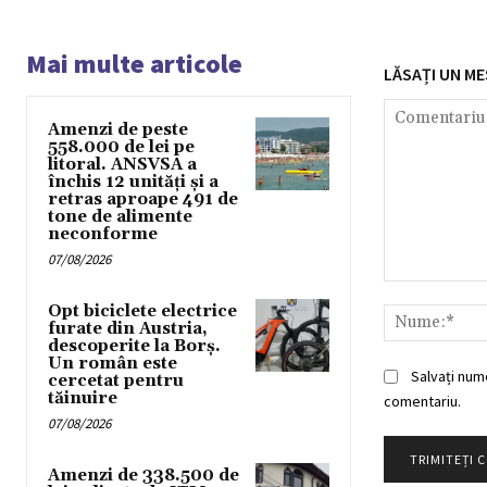
Mai multe articole
LĂSAȚI UN ME
Amenzi de peste
558.000 de lei pe
litoral. ANSVSA a
închis 12 unități și a
retras aproape 491 de
tone de alimente
neconforme
07/08/2026
Comentariu:
Opt biciclete electrice
furate din Austria,
descoperite la Borș.
Un român este
Salvați num
cercetat pentru
tăinuire
comentariu.
07/08/2026
Amenzi de 338.500 de