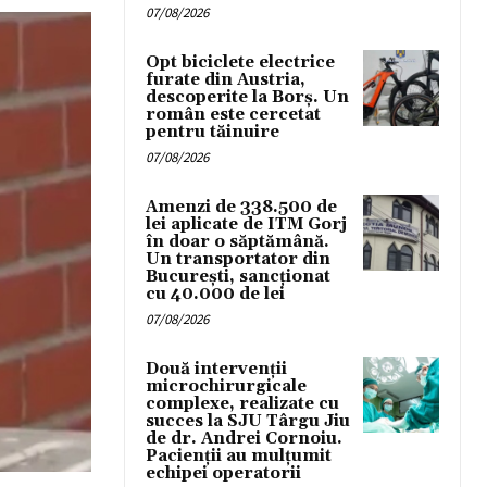
07/08/2026
Opt biciclete electrice
furate din Austria,
descoperite la Borș. Un
român este cercetat
pentru tăinuire
07/08/2026
Amenzi de 338.500 de
lei aplicate de ITM Gorj
în doar o săptămână.
Un transportator din
București, sancționat
cu 40.000 de lei
07/08/2026
Două intervenții
microchirurgicale
complexe, realizate cu
succes la SJU Târgu Jiu
de dr. Andrei Cornoiu.
Pacienții au mulțumit
echipei operatorii