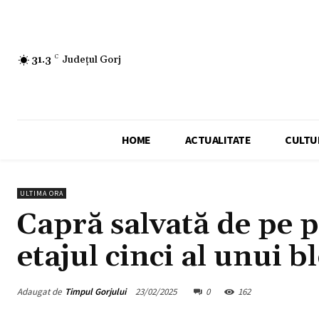
31.3
C
Județul Gorj
HOME
ACTUALITATE
CULTU
ULTIMA ORA
Capră salvată de pe p
etajul cinci al unui b
Adaugat de
Timpul Gorjului
23/02/2025
0
162