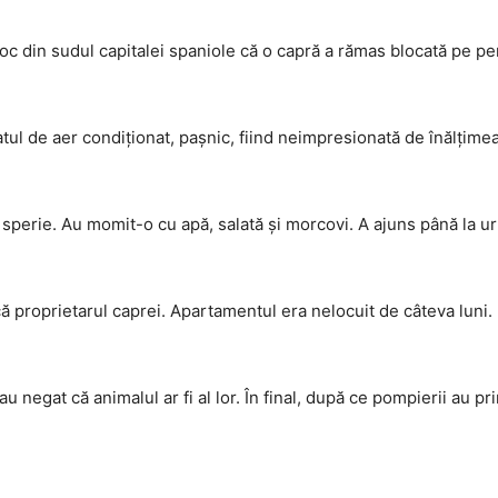
bloc din sudul capitalei spaniole că o capră a rămas blocată pe p
atul de aer condiţionat, paşnic, fiind neimpresionată de înălţimea
 sperie. Au momit-o cu apă, salată şi morcovi. A ajuns până la u
că proprietarul caprei. Apartamentul era nelocuit de câteva luni.
u negat că animalul ar fi al lor. În final, după ce pompierii au pr