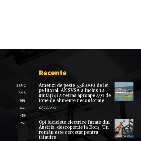
Recente
Amenzi de peste 558.000 de lei
23342
pe litoral. ANSVSA a închis 12
7285
unități și a retras aproape 491 de
tone de alimente neconforme
698
07/08/2026
467
459
Opt biciclete electrice furate din
267
Austria, descoperite la Borș. Un
român este cercetat pentru
tăinuire