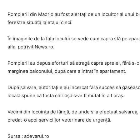
Pompierii din Madrid au fost alertaţi de un locuitor al unui 
ferestre situață la etajul cinci.
În imaginile de la fața locului se vede cum capra stă pe apar
afla, potrivit News.ro.
Pompierii au depus eforturi să atragă capra spre ei, fără s-o
marginea balconului, după care a intrat în apartament.
După salvare, autoritățile au încercat fără succes să găseas
locală spune că fosta chiriașă s-ar fi mutat în alt oraș.
Vecinii din locuința de lângă, de unde s-a efectuat salvarea, a
predat-o apoi serviciilor veterinare de urgenţă.
Sursa : adevarul.ro