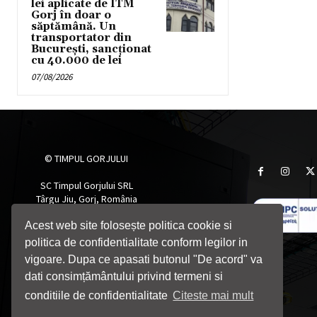
lei aplicate de ITM
Gorj în doar o
săptămână. Un
transportator din
București, sancționat
cu 40.000 de lei
07/08/2026
© TIMPUL GORJULUI
SC Timpul Gorjului SRL
Târgu Jiu, Gorj, România
Telefon: 0764705055
Email: timpulgorjului@yahoo.com
Acest web site folosește politica cookie si
politica de confidentialitate conform legilor in
vigoare. Dupa ce apasati butonul "De acord" va
dati consimțământului privind termeni si
conditiile de confidentialitate
Citeste mai mult