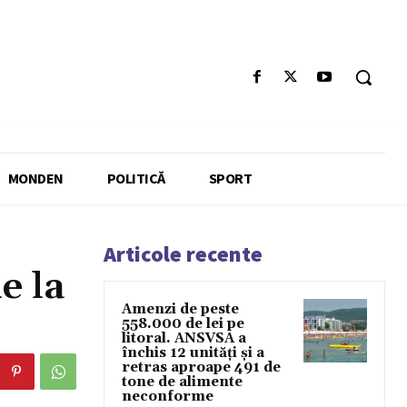
MONDEN
POLITICĂ
SPORT
Articole recente
e la
Amenzi de peste
558.000 de lei pe
litoral. ANSVSA a
închis 12 unități și a
retras aproape 491 de
tone de alimente
neconforme