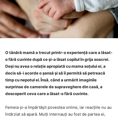
O tânără mamă a trecut printr-o experiență care a lăsat-
o fără cuvinte după ce și-a lăsat copilul în grija soacrei.
Deși nu avea o relație apropiată cu mama soțului ei, a
decis să-i acorde o șansă și să îi permită să petreacă
timp cu nepotul ei. Însă, când a urmărit imaginile
surprinse de camerele de supraveghere din casă, a
descoperit ceva care a lăsat-o fără cuvinte.
Femeia și-a împărtășit povestea online, iar reacțiile nu au
întârziat să apară. Mulți internauți au fost de partea ei,