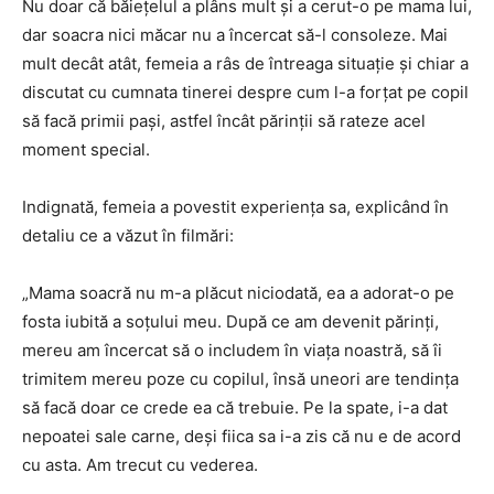
Nu doar că băiețelul a plâns mult și a cerut-o pe mama lui,
dar soacra nici măcar nu a încercat să-l consoleze. Mai
mult decât atât, femeia a râs de întreaga situație și chiar a
discutat cu cumnata tinerei despre cum l-a forțat pe copil
să facă primii pași, astfel încât părinții să rateze acel
moment special.
Indignată, femeia a povestit experiența sa, explicând în
detaliu ce a văzut în filmări:
„Mama soacră nu m-a plăcut niciodată, ea a adorat-o pe
fosta iubită a soțului meu. După ce am devenit părinți,
mereu am încercat să o includem în viața noastră, să îi
trimitem mereu poze cu copilul, însă uneori are tendința
să facă doar ce crede ea că trebuie. Pe la spate, i-a dat
nepoatei sale carne, deși fiica sa i-a zis că nu e de acord
cu asta. Am trecut cu vederea.