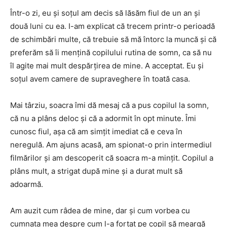
Într-o zi, eu și soțul am decis să lăsăm fiul de un an și
două luni cu ea. I-am explicat că trecem printr-o perioadă
de schimbări multe, că trebuie să mă întorc la muncă și că
preferăm să îi mențină copilului rutina de somn, ca să nu
îl agite mai mult despărțirea de mine. A acceptat. Eu și
soțul avem camere de supraveghere în toată casa.
Mai târziu, soacra îmi dă mesaj că a pus copilul la somn,
că nu a plâns deloc și că a adormit în opt minute. Îmi
cunosc fiul, așa că am simțit imediat că e ceva în
neregulă. Am ajuns acasă, am spionat-o prin intermediul
filmărilor și am descoperit că soacra m-a mințit. Copilul a
plâns mult, a strigat după mine și a durat mult să
adoarmă.
Am auzit cum râdea de mine, dar și cum vorbea cu
cumnata mea despre cum l-a forțat pe copil să meargă