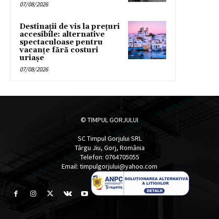
07/08/2026
Destinații de vis la prețuri
accesibile: alternative
spectaculoase pentru
vacanțe fără costuri
uriașe
07/08/2026
© TIMPUL GORJULUI
SC Timpul Gorjului SRL
Târgu Jiu, Gorj, România
Telefon: 0764705055
Email: timpulgorjului@yahoo.com