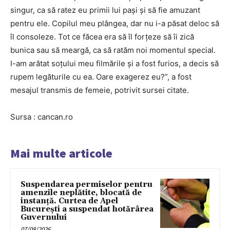
singur, ca să ratez eu primii lui pași și să fie amuzant
pentru ele. Copilul meu plângea, dar nu i-a păsat deloc să
îl consoleze. Tot ce făcea era să îl forțeze să îi zică
bunica sau să meargă, ca să ratăm noi momentul special.
I-am arătat soțului meu filmările și a fost furios, a decis să
rupem legăturile cu ea. Oare exagerez eu?”, a fost
mesajul transmis de femeie, potrivit sursei citate.
Sursa : cancan.ro
Mai multe articole
Suspendarea permiselor pentru
amenzile neplătite, blocată de
instanță. Curtea de Apel
București a suspendat hotărârea
Guvernului
07/08/2026