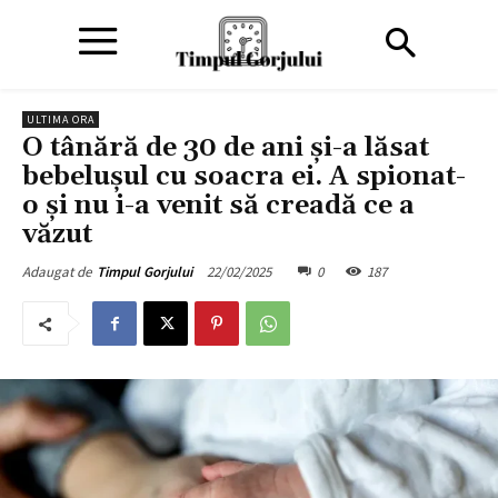
ULTIMA ORA
O tânără de 30 de ani și-a lăsat
bebelușul cu soacra ei. A spionat-
o și nu i-a venit să creadă ce a
văzut
22/02/2025
0
187
Adaugat de
Timpul Gorjului