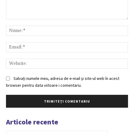
Comentariu:
Nu
Ema
Web
Salvați numele meu, adresa de e-mail și site-ul web în acest
browser pentru data viitoare i comentariu.
Articole recente