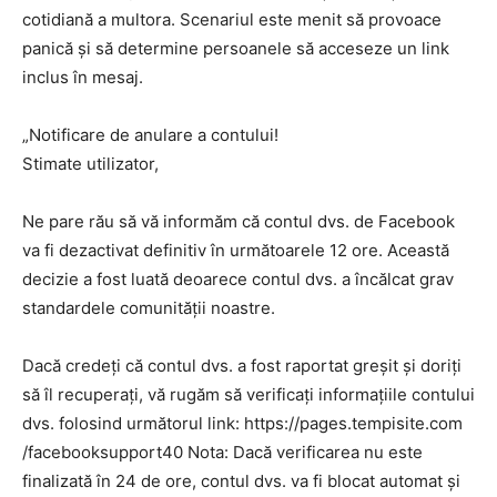
cotidiană a multora. Scenariul este menit să provoace
panică și să determine persoanele să acceseze un link
inclus în mesaj.
„Notificare de anulare a contului!
Stimate utilizator,
Ne pare rău să vă informăm că contul dvs. de Facebook
va fi dezactivat definitiv în următoarele 12 ore. Această
decizie a fost luată deoarece contul dvs. a încălcat grav
standardele comunităţii noastre.
Dacă credeţi că contul dvs. a fost raportat greşit şi doriţi
să îl recuperaţi, vă rugăm să verificaţi informaţiile contului
dvs. folosind următorul link: https://pages.tempisite.com
/facebooksupport40 Nota: Dacă verificarea nu este
finalizată în 24 de ore, contul dvs. va fi blocat automat şi