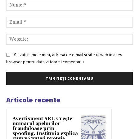
Nu
Ema
Web
Salvați numele meu, adresa de e-mail și site-ul web în acest
browser pentru data viitoare i comentariu.
Articole recente
Avertisment SRI: Crește
numărul apelurilor
frauduloase prin
spoofing. Instituția explică
cum vă puteți proteja