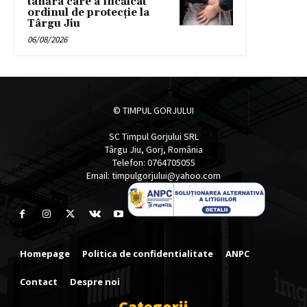
tânăra care a încălcat
ordinul de protecție la
Târgu Jiu
06/08/2026
© TIMPUL GORJULUI
SC Timpul Gorjului SRL
Târgu Jiu, Gorj, România
Telefon: 0764705055
Email: timpulgorjului@yahoo.com
Homepage
Politica de confidentialitate
ANPC
Contact
Despre noi
Categorii