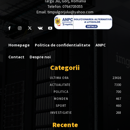
Târgu Jiu, Gorj, România
Telefon: 0764705055
Email: timpulgorjului@yahoo.com
Homepage
Politica de confidentialitate
ANPC
Contact
Despre noi
Categorii
ULTIMA ORA
23416
ACTUALITATE
7330
POLITICĂ
700
MONDEN
467
SPORT
460
INVESTIGATIE
268
Recente