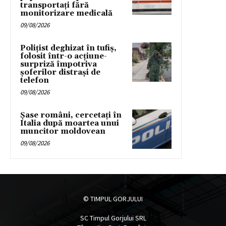
transportați fără
monitorizare medicală
09/08/2026
Polițist deghizat în tufiș,
folosit într-o acțiune-
surpriză împotriva
șoferilor distrași de
telefon
09/08/2026
Șase români, cercetați în
Italia după moartea unui
muncitor moldovean
09/08/2026
© TIMPUL GORJULUI
SC Timpul Gorjului SRL