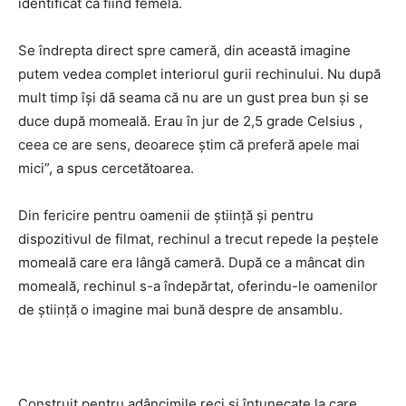
identificat ca fiind femelă.
Se îndrepta direct spre cameră, din această imagine
putem vedea complet interiorul gurii rechinului. Nu după
mult timp își dă seama că nu are un gust prea bun și se
duce după momeală. Erau în jur de 2,5 grade Celsius ,
ceea ce are sens, deoarece știm că preferă apele mai
mici”, a spus cercetătoarea.
Din fericire pentru oamenii de știință și pentru
dispozitivul de filmat, rechinul a trecut repede la peștele
momeală care era lângă cameră. După ce a mâncat din
momeală, rechinul s-a îndepărtat, oferindu-le oamenilor
de știință o imagine mai bună despre de ansamblu.
Construit pentru adâncimile reci și întunecate la care