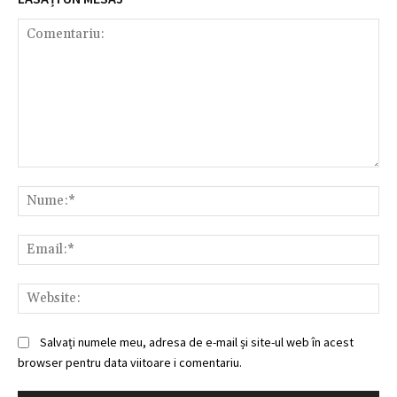
Comentariu:
Nu
Ema
Web
Salvați numele meu, adresa de e-mail și site-ul web în acest
browser pentru data viitoare i comentariu.