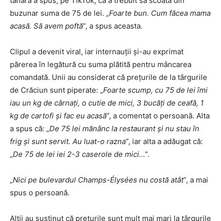
tânără a spus, pe TikTok, că a trebuit să scoată din
buzunar suma de 75 de lei. „
Foarte bun. Cum făcea mama
acasă. Să avem poftă
”, a spus aceasta.
Clipul a devenit viral, iar internauții și-au exprimat
părerea în legătură cu suma plătită pentru mâncarea
comandată. Unii au considerat că prețurile de la târgurile
de Crăciun sunt piperate: „
Foarte scump, cu 75 de lei îmi
iau un kg de cârnați, o cutie de mici, 3 bucăți de ceafă, 1
kg de cartofi și fac eu acasă
”, a comentat o persoană. Alta
a spus că: „
De 75 lei mănânc la restaurant și nu stau în
frig și sunt servit. Au luat-o razna
”, iar alta a adăugat că:
„
De 75 de lei iei 2-3 caserole de mici…
”.
„
Nici pe bulevardul Champs-Élysées nu costă atât
”, a mai
spus o persoană.
Alții au susținut că prețurile sunt mult mai mari la târgurile