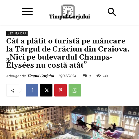
ULTIMA ORA
Cât a plătit o turistă pe mâncare
la Târgul de Crăciun din Craiova.
„Nici pe bulevardul Champs-
Élysées nu costă atât”
16/12/2024
0
141
Adaugat de
Timpul Gorjului