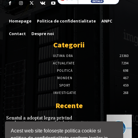
Homepage
Politica de confidentialitate
ANPC
Contact
Despre noi
Categorii
ULTIMA ORA
23360
ACTUALITATE
7294
POLITICĂ
698
MONDEN
467
SPORT
459
INVESTIGATIE
268
Recente
Senatul a adoptat legea privind
modernizarea sistemului de integritate.
Declarațiile de avere și interese vor fi
Acest web site folosește politica cookie si
gestionate prin platforma e-DAI