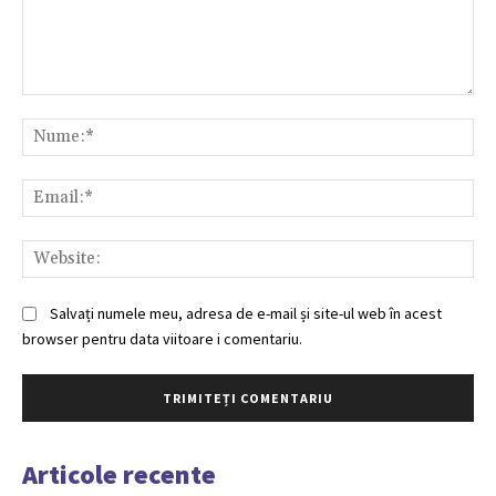
Comentariu:
Nu
Ema
Web
Salvați numele meu, adresa de e-mail și site-ul web în acest
browser pentru data viitoare i comentariu.
Articole recente