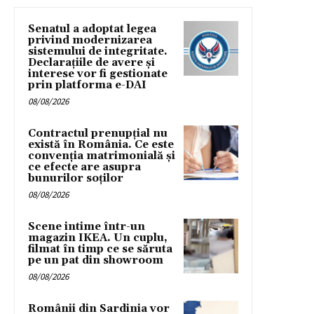
Senatul a adoptat legea
privind modernizarea
sistemului de integritate.
Declarațiile de avere și
interese vor fi gestionate
prin platforma e-DAI
08/08/2026
Contractul prenupțial nu
există în România. Ce este
convenția matrimonială și
ce efecte are asupra
bunurilor soților
08/08/2026
Scene intime într-un
magazin IKEA. Un cuplu,
filmat în timp ce se săruta
pe un pat din showroom
08/08/2026
Românii din Sardinia vor