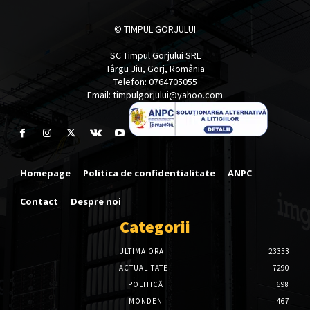
© TIMPUL GORJULUI
SC Timpul Gorjului SRL
Târgu Jiu, Gorj, România
Telefon: 0764705055
Email: timpulgorjului@yahoo.com
Homepage
Politica de confidentialitate
ANPC
Contact
Despre noi
Categorii
ULTIMA ORA
23353
ACTUALITATE
7290
POLITICĂ
698
MONDEN
467