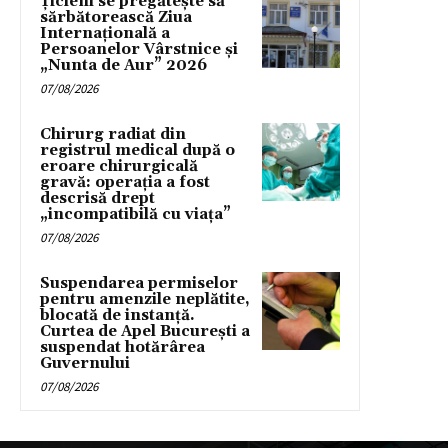
Țicleni se pregătește să
sărbătorească Ziua
Internațională a
Persoanelor Vârstnice și
„Nunta de Aur” 2026
07/08/2026
Chirurg radiat din
registrul medical după o
eroare chirurgicală
gravă: operația a fost
descrisă drept
„incompatibilă cu viața”
07/08/2026
Suspendarea permiselor
pentru amenzile neplătite,
blocată de instanță.
Curtea de Apel București a
suspendat hotărârea
Guvernului
07/08/2026