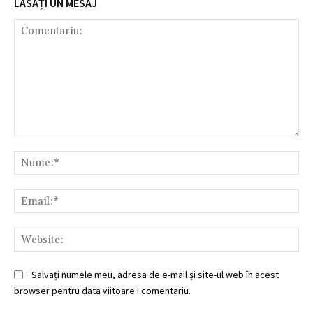
LĂSAȚI UN MESAJ
Comentariu:
Nu
Ema
Web
Salvați numele meu, adresa de e-mail și site-ul web în acest
browser pentru data viitoare i comentariu.