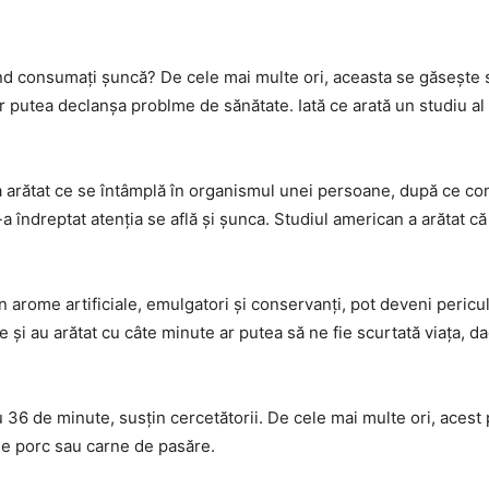
ând consumați șuncă? De cele mai multe ori, aceasta se găsește
r putea declanșa problme de sănătate. Iată ce arată un studiu al
n a arătat ce se întâmplă în organismul unei persoane, după ce c
îndreptat atenția se află și șunca. Studiul american a arătat că
in arome artificiale, emulgatori și conservanți, pot deveni peric
e și au arătat cu câte minute ar putea să ne fie scurtată viața, 
 36 de minute, susțin cercetătorii. De cele mai multe ori, acest
 de porc sau carne de pasăre.