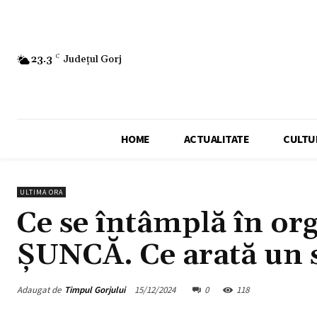
23.3
C
Județul Gorj
HOME
ACTUALITATE
CULTU
ULTIMA ORA
Ce se întâmplă în o
ȘUNCĂ. Ce arată un 
Adaugat de
Timpul Gorjului
15/12/2024
0
118