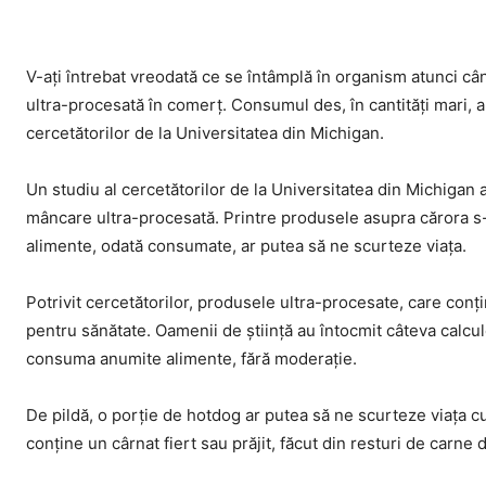
V-ați întrebat vreodată ce se întâmplă în organism atunci c
ultra-procesată în comerț. Consumul des, în cantități mari, a
cercetătorilor de la Universitatea din Michigan.
Un studiu al cercetătorilor de la Universitatea din Michiga
mâncare ultra-procesată. Printre produsele asupra cărora s-a 
alimente, odată consumate, ar putea să ne scurteze viața.
Potrivit cercetătorilor, produsele ultra-procesate, care conț
pentru sănătate. Oamenii de știință au întocmit câteva calcul
consuma anumite alimente, fără moderație.
De pildă, o porție de hotdog ar putea să ne scurteze viața cu
conține un cârnat fiert sau prăjit, făcut din resturi de carne