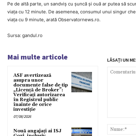
Pe de altă parte, un sandviș cu șuncă și ouă ar putea să sc
viața cu 12 minute. De asemenea, consumul unui singur chees
viața cu 9 minute, arată Observatornews.ro.
Sursa: gandul.ro
Mai multe articole
LĂSAȚI UN ME
ASF avertizează
asupra unor
documente false de tip
„Licență de Broker”:
Verificați autorizarea
în Registrul public
înainte de orice
investiție
07/08/2026
Comentariu:
Nouă angajați ai ISJ
Gorj, inclusiv