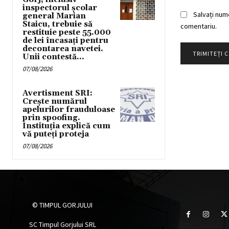
inspectorul școlar
Salvați num
general Marian
Staicu, trebuie să
comentariu.
restituie peste 55.000
de lei încasați pentru
decontarea navetei.
Unii contestă...
07/08/2026
Avertisment SRI:
Crește numărul
apelurilor frauduloase
prin spoofing.
Instituția explică cum
vă puteți proteja
07/08/2026
© TIMPUL GORJULUI
SC Timpul Gorjului SRL