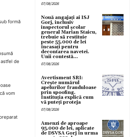
07/08/2026
Nouă angajați ai ISJ
 sub formă
Gorj, inclusiv
inspectorul școlar
general Marian Staicu,
trebuie să restituie
peste 55.000 de lei
încasați pentru
decontarea navetei.
onsumă
Unii contestă...
 astfel de
07/08/2026
Avertisment SRI:
Crește numărul
uloase
apelurilor frauduloase
prin spoofing.
dacă vom
Instituția explică cum
vă puteți proteja
07/08/2026
 preparat
Amenzi de aproape
95.000 de lei, aplicate
de DSVSA Gorj în urma