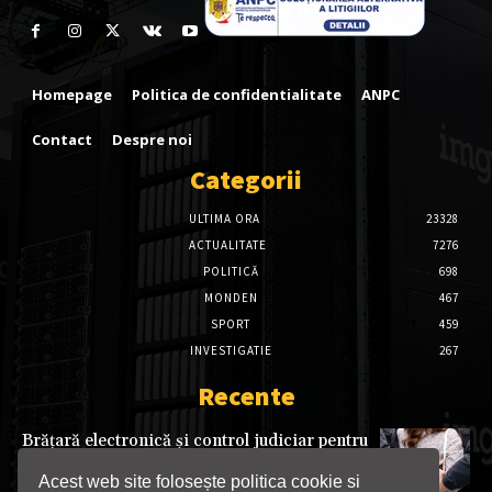
Homepage
Politica de confidentialitate
ANPC
Contact
Despre noi
Categorii
ULTIMA ORA
23328
ACTUALITATE
7276
POLITICĂ
698
MONDEN
467
SPORT
459
INVESTIGATIE
267
Recente
Brățară electronică și control judiciar pentru
tânăra care a încălcat ordinul de protecție la
Târgu Jiu
Acest web site folosește politica cookie si