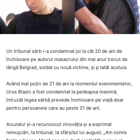
Un tribunal sârb i-a condamnat joi la cât 20 de ani de
închisoare pe autorul masacrului din mai anul trecut de
lângă Belgrad, soldat cu nouă victime, și p tatăl acstuia.
Având mai puţin de 21 de ani la momentul evenimentelor,
Uros Blazic a fost condamnat la pedeapsa maximă,
întrucât legea sârbă prevede închisoare pe viaţă doar
pentru persoanele care au peste 21 de ani.
Acuzatul şi-a recunoscut vinovăţia şi a exprimat
remuşcări, la tribunal, la sfârşitul lui august. „Am comis