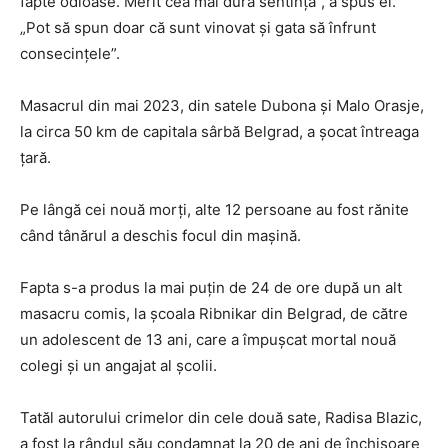
fapte odioase. Merit cea mai dură sentinţă”, a spus el.
„Pot să spun doar că sunt vinovat şi gata să înfrunt
consecinţele”.
Masacrul din mai 2023, din satele Dubona şi Malo Orasje,
la circa 50 km de capitala sârbă Belgrad, a şocat întreaga
ţară.
Pe lângă cei nouă morţi, alte 12 persoane au fost rănite
când tânărul a deschis focul din maşină.
Fapta s-a produs la mai puţin de 24 de ore după un alt
masacru comis, la şcoala Ribnikar din Belgrad, de către
un adolescent de 13 ani, care a împuşcat mortal nouă
colegi şi un angajat al şcolii.
Tatăl autorului crimelor din cele două sate, Radisa Blazic,
a fost la rândul său condamnat la 20 de ani de închisoare