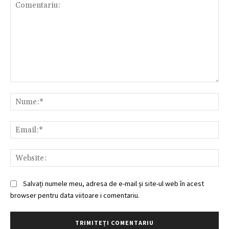
Comentariu:
Nu
Ema
Web
Salvați numele meu, adresa de e-mail și site-ul web în acest
browser pentru data viitoare i comentariu.