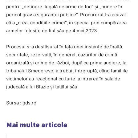
pentru „deţinere ilegală de arme de foc” şi „punere în
pericol grav a siguranţei publice”. Procurorul l-a acuzat
că a „creat condiţiile crimei”, în special prin cumpărarea
armelor folosite de fiul său pe 4 mai 2023.
Procesul s-a desfăşurat în faţa unei instanţe de înaltă
securitate, rezervată, în general, cazurilor de crimă
organizată şi crime de război, după ce prima audiere, la
tribunalul Smederevo, a trebuit întreruptă, când familiile
victimelor au reacţionat cu furie la intrarea în sala de
judecată a lui Blazic şi tatălui său.
Sursa : gds.ro
Mai multe articole