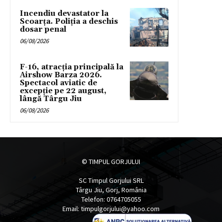
Incendiu devastator la
Scoarța. Poliția a deschis
dosar penal
06/08/2026
F-16, atracția principală la
Airshow Barza 2026.
Spectacol aviatic de
excepție pe 22 august,
lângă Târgu Jiu
06/08/2026
© TIMPUL GORJULUI
SC Timpul Gorjului SRL
Târgu Jiu, Gorj, România
Telefon: 0764705055
Email: timpulgorjului@yahoo.com