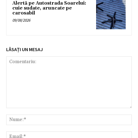
Alertă pe Autostrada Soarelui:
cuie sudate, aruncate pe
carosabil
09/08/2026
LĂSAȚI UN MESAJ
Comentariu:
Nu
Ema