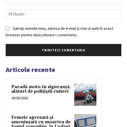
Web
Salvați numele meu, adresa de e-mail și site-ul web în acest
browser pentru data viitoare i comentariu.
Articole recente
Paradă moto în siguranță,
alături de polițiștii rutieri
09/08/2026
Femeie agresată și
amenințată cu moartea de
fostul concubin, la Urdari