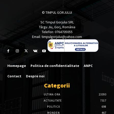
© TIMPUL GORJULUI
SC Timpul Gorjului SRL
Târgu Jiu, Gorj, România
Telefon: 0764705055
Email: timpulgorjului@yahoo.com
Homepage
Politica de confidentialitate
ANPC
Contact
Despre noi
Categorii
ULTIMA ORA
23393
ACTUALITATE
7317
POLITICĂ
698
MONDEN
467