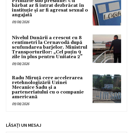
Primărie sub presiune: Un
bărbat ar fi intrat dezbrăcat în
instituție și ar fi agresat sexual o
angajată
09/08/2026
Nivelul Dunării a crescut cu 8
centimetri la Cernavodă după
scufundarea barjelor. Ministrul
Transporturilor: „Cel puțin 9
zile în plus pentru Unitatea 2”
09/08/2026
Radu Miruță cere accelerarea
retehnologizării Uzinei
Mecanice Sadu și a
parteneriatului cu o companie
americană
09/08/2026
LĂSAȚI UN MESAJ