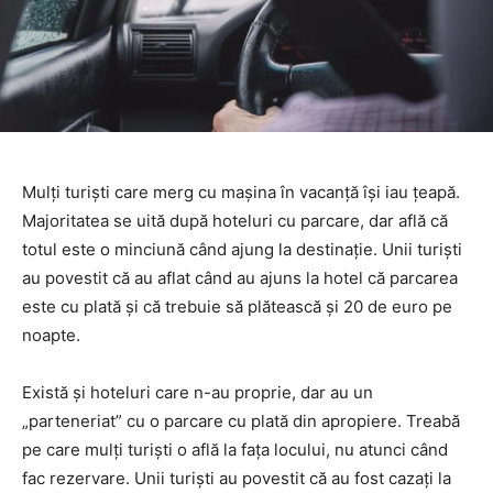
Mulți turiști care merg cu mașina în vacanță își iau țeapă.
Majoritatea se uită după hoteluri cu parcare, dar află că
totul este o minciună când ajung la destinație. Unii turiști
au povestit că au aflat când au ajuns la hotel că parcarea
este cu plată și că trebuie să plătească și 20 de euro pe
noapte.
Există și hoteluri care n-au proprie, dar au un
„parteneriat” cu o parcare cu plată din apropiere. Treabă
pe care mulți turiști o află la fața locului, nu atunci când
fac rezervare. Unii turiști au povestit că au fost cazați la