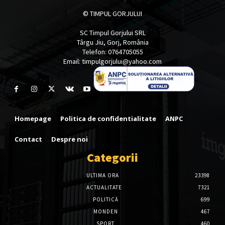
© TIMPUL GORJULUI
SC Timpul Gorjului SRL
Târgu Jiu, Gorj, România
Telefon: 0764705055
Email: timpulgorjului@yahoo.com
Homepage
Politica de confidentialitate
ANPC
Contact
Despre noi
Categorii
ULTIMA ORA
23398
ACTUALITATE
7321
POLITICĂ
699
MONDEN
467
SPORT
460