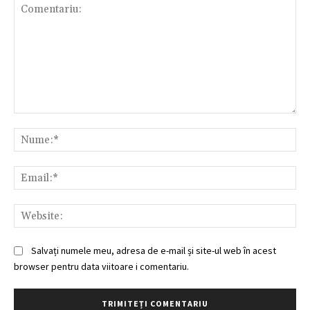
Comentariu:
Nu
Ema
Web
Salvați numele meu, adresa de e-mail și site-ul web în acest
browser pentru data viitoare i comentariu.