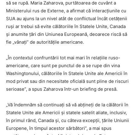
să se rupă. Maria Zaharova, purtătoarea de cuvânt a
Ministerului rus de Externe, a afirmat că interacțiunile cu
SUA au ajuns la un nivel atât de conflictual încât cetățenii
ruși ar trebui să evite călătoriile în Statele Unite, Canada
și anumite țări din Uniunea Europeană, deoarece riscă să
fie „vânați” de autoritățile americane.
„În contextul confruntării tot mai mari în relaţiile ruso-
americane, care sunt pe punctul de a se rupe din vina
Washingtonului, călătoriile în Statele Unite ale Americii în
mod privat sau din necesitate oficială sunt pline de riscuri
serioase”, a spus Zaharova într-un briefing de presă.
„Vă îndemnăm să continuaţi să vă abţineţi de la călătorii în
Statele Unite ale Americii şi statele satelit aliate, inclusiv,
în primul rând, Canada şi, cu câteva excepţii, ţările Uniunii
Europene, în timpul acestor sărbători”, a mai spus