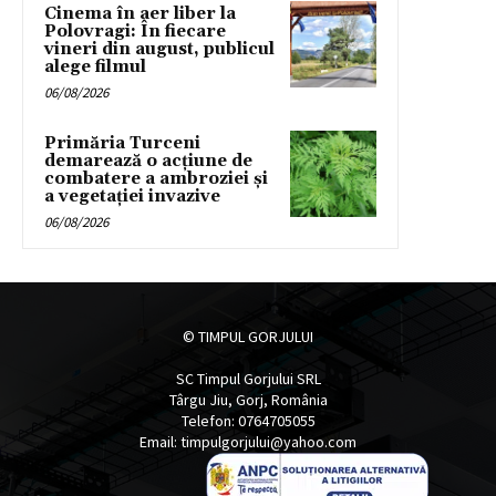
Cinema în aer liber la
Polovragi: În fiecare
vineri din august, publicul
alege filmul
06/08/2026
Primăria Turceni
demarează o acțiune de
combatere a ambroziei și
a vegetației invazive
06/08/2026
© TIMPUL GORJULUI
SC Timpul Gorjului SRL
Târgu Jiu, Gorj, România
Telefon: 0764705055
Email: timpulgorjului@yahoo.com