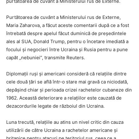
purtătoarea de cuvânt a Ministerului rus de Externe.
Purtătoarea de cuvânt a Ministerului rus de Externe,
Maria Zaharova, a făcut aceste comentarii după ce a fost
întrebată despre apelul făcut duminică de președintele
ales al SUA, Donald Trump, pentru o încetare imediată a
focului și negocieri între Ucraina și Rusia pentru a pune
capăt „nebuniei”, transmite Reuters.
Diplomații ruși și americani consideră că relațiile dintre
cele două țări se află într-o stare mai gravă ca niciodată,
depășind chiar și perioada crizei rachetelor cubaneze din
1962. Această deteriorare a relațiilor este cauzată de
dezacordurile legate de războiul din Ucraina.
Luna trecută, relațiile au atins un nivel critic din cauza
utilizării de către Ucraina a rachetelor americane și
britanice pentru atacuri pe teritoriul rus, ceea ce a