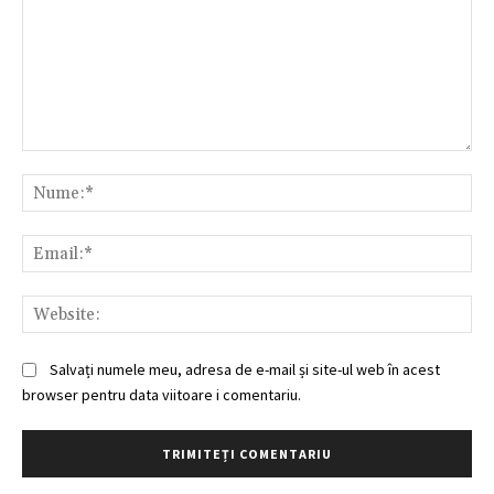
Comentariu:
Nu
Ema
Web
Salvați numele meu, adresa de e-mail și site-ul web în acest
browser pentru data viitoare i comentariu.