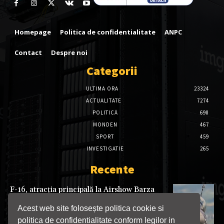
Homepage
Politica de confidentialitate
ANPC
Contact
Despre noi
Categorii
ULTIMA ORA
23324
ACTUALITATE
7274
POLITICĂ
698
MONDEN
467
SPORT
459
INVESTIGATIE
265
Recente
F-16, atracția principală la Airshow Barza
2026. Spectacol aviatic de excepție pe 22
august, lângă Târgu Jiu
Acest web site folosește politica cookie si
06/08/2026
politica de confidentialitate conform legilor in