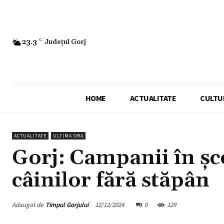
23.3
C
Județul Gorj
HOME
ACTUALITATE
CULTU
ACTUALITATE
ULTIMA ORA
Gorj: Campanii în șc
câinilor fără stăpân
Adaugat de
Timpul Gorjului
12/12/2024
0
129