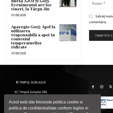
Bursa AJOFM Gorj.
Evenimentul are loc
vineri, la Târgu Jiu
07/08/2026
Salvați num
comentariu.
Aparegio Gorj: Apel la
utilizarea
responsabilă a apei în
contextul
temperaturilor
ridicate
07/08/2026
© TIMPUL GORJULUI
SC Timpul Gorjului SRL
Târgu Jiu, Gorj, România
Telefon: 0764705055
Acest web site folosește politica cookie si
Email: timpulgorjului@yahoo.com
politica de confidentialitate conform legilor in