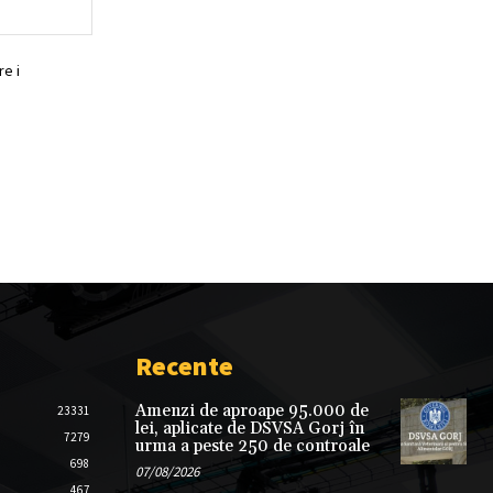
Website:
e i
Recente
Amenzi de aproape 95.000 de
23331
lei, aplicate de DSVSA Gorj în
7279
urma a peste 250 de controale
698
07/08/2026
467