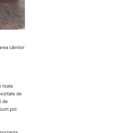
rea câinilor
e toate
vizitate de
i de
a cum pot
mportanța