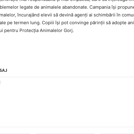
problemelor legate de animalele abandonate. Campania își propun
alelor, încurajând elevii să devină agenți ai schimbării în comun
e pe termen lung. Copiii își pot convinge părinții să adopte an
ui pentru Protecția Animalelor Gorj.
SAJ