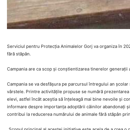
Serviciul pentru Protecția Animalelor Gorj va organiza în 20
fără stăpân.
Campania are ca scop şi conștientizarea tinerelor generații 
Campania se va desfășura pe parcursul întregului an școlar și 
vârstele. Printre activitățile propuse se numără prezentarea 
elevi, astfel încât aceștia să înțeleagă mai bine nevoile și
informare despre importanța adoptării câinilor abandonați și a
contribui la reducerea numărului de animale fără stăpân pri
„Scopul principal al acestei inițiative este acela de a crea 