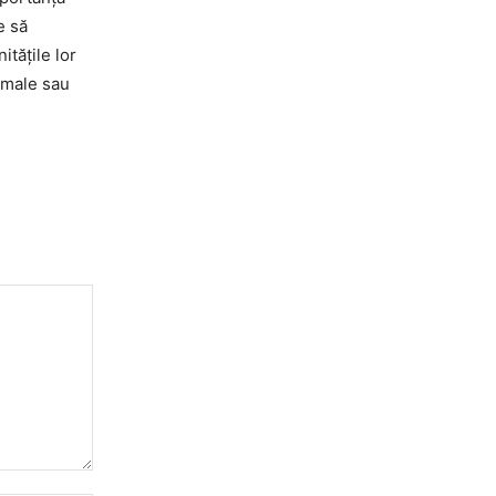
e să
itățile lor
imale sau