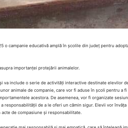
25 o campanie educativă amplă în școlile din județ pentru adopta
asupra importanței protejării animalelor.
va include o serie de activități interactive destinate elevilor d
unor animale de companie, care vor fi aduse în școli pentru a fi 
 comportamentele acestora. De asemenea, vor fi organizate sesiun
 responsabilității de a le oferi un cămin sigur. Elevii vor învăț
n acte de compasiune și responsabilitate.
o generație mai responsabilă și mai empatică, care să înțeleagă i